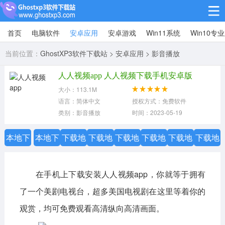
首页
电脑软件
安卓应用
安卓游戏
Win11系统
Win10专
Win10专业版
当前位置：
GhostXP3软件下载站
>
安卓应用
>
影音播放
Win10纯净版
人人视频app 人人视频下载手机安卓版
Win11系统
大小：113.1M
语言：简体中文
授权方式：免费软件
win11下载64位
win11下载32位
类别：影音播放
时间：2023-05-19
安卓游戏
本地下
本地下
下载地
下载地
下载地
下载地
下载地
下载地
休闲益智
赛车竞速
冒险解谜
载1
载2
址3
址4
址5
址6
址7
址8
在手机上下载安装人人视频app，你就等于拥有
动作射击
经营策略
体育竞技
了一个美剧电视台，超多美国电视剧在这里等着你的
角色扮演
棋牌桌游
观赏，均可免费观看高清纵向高清画面。
安卓应用