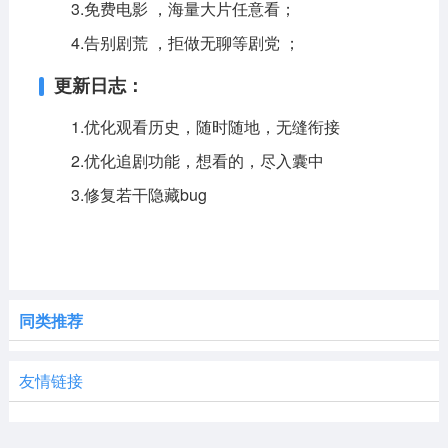
3.免费电影 ，海量大片任意看；
4.告别剧荒 ，拒做无聊等剧党 ；
更新日志：
1.优化观看历史，随时随地，无缝衔接
2.优化追剧功能，想看的，尽入囊中
3.修复若干隐藏bug
同类推荐
友情链接