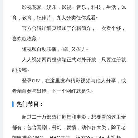
影视花絮，娱乐，影视，音乐，科技，生活，体
育，教育，纪律片，九大分类任你观看~
官方合辑详细页增加了合辑简介，一次看个够，
喜欢就收藏！
短视频自动联播，省时又省力~
人人视频网页投稿端正式对外开放，只要注册就
能投稿~
登录rr.tv，在这里发布精彩视频与他人分享，或
者亲自参与出镜，下一个网红就是你~
热门节目：
超过二十万部热门剧集和电影，想要看的这里全
都有：包含喜剧，科幻，爱情，动作各大类，除了老
牌电视台NBC， HBO等等，还有YouTube小视频，