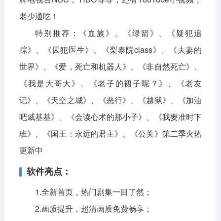
老少通吃！
特别推荐：《血族》、《绿箭》、《疑犯追
踪》、《囚犯医生》、《梨泰院class》、《夫妻的
世界》、《爱，死亡和机器人》、《非自然死亡》、
《我是大哥大》、《老子的裙子呢？》、《老友
记》、《天空之城》、《恶行》、《越狱》、《加油
吧威基基》、《会读心术的那小子》、《我要准时下
班》、《国王：永远的君主》、《公关》第二季火热
更新中
软件亮点：
1.全新首页，热门剧集一目了然；
2.画质提升，超清画质免费畅享；