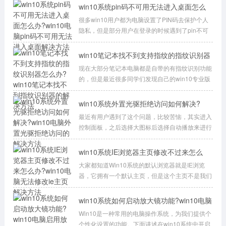
win10系统pin码不可用无法进入桌面怎么
办?win10电脑pi
很多win10用户都为电脑设置了PIN码去保护个人
隐私，但是部分用户在登录的时候遇到了pin不可
用、进不去桌面的情况，怎么办呢？其实方法
win10笔记本找不到支持指纹的指纹识别器
怎么办?win10
现在大部分笔记本电脑都是自带的有指纹识别功能
的，但是最近很多同学们发现自己的win10专业版
系统电脑待机锁屏一段时间之后，想要重
win10系统外置光驱拒绝访问如何解决?
win10电脑外置光
最近有用户遇到了这个问题，比较苦恼，其实进入
控制面板，之后选择大图标后选择自动播放来进行
操作就可以了。为了方便大家快速解决，本篇
win10系统IE浏览器主页修改不过来怎么
办?win10电脑无
大家都知道Win10系统的默认浏览器就是IE浏览
器，它拥有一个默认主页，但是这个主页不是我们
想要的时候，我们就会通过修改把这个主页给
win10系统如何启动放大镜功能?win10电脑
启用放大镜功
Win10是一种常用的电脑操作系统，为我们提供个
个性化设置的功能。下面讲述在win10系统中开启