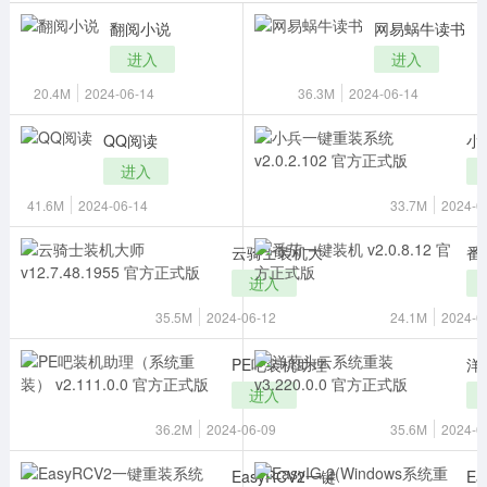
翻阅小说
网易蜗牛读书
影音播放
系统工具
社交通讯
进入
进入
主题美化
新闻阅读
摄影图像
20.4M
2024-06-14
36.3M
2024-06-14
教育学习
网络购物
金融理财
QQ阅读
小
进入
生活实用
运动健康
41.6M
2024-06-14
33.7M
2024-0
电脑软件
云骑士装机大
番
网络软件
系统软件
应用软件
进入
35.5M
2024-06-12
24.1M
2024-0
图形图像
媒体软件
行业软件
PE吧装机助理
洋
安全软件
游戏娱乐
聊天软件
进入
编程开发
教育教学
36.2M
2024-06-09
35.6M
2024-0
EasyRCV2一键
Ea