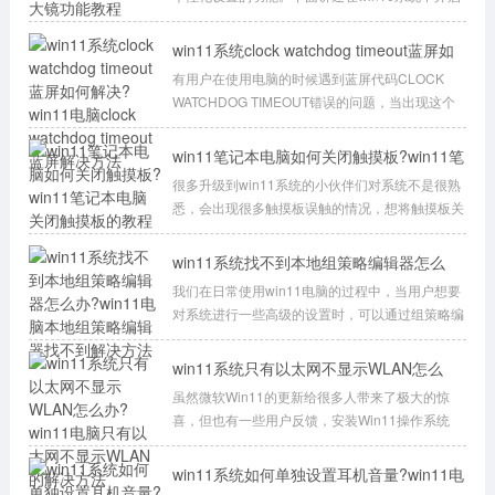
放大镜功能的操作步骤。
win11系统clock watchdog timeout蓝屏如
何解决?win11
有用户在使用电脑的时候遇到蓝屏代码CLOCK
WATCHDOG TIMEOUT错误的问题，当出现这个
错误时，计算机会自动重启，给用户带来不便和困
扰。
win11笔记本电脑如何关闭触摸板?win11笔
记本电脑关闭
很多升级到win11系统的小伙伴们对系统不是很熟
悉，会出现很多触摸板误触的情况，想将触摸板关
闭，那应该怎么进行关闭呢？还不清楚的小伙
win11系统找不到本地组策略编辑器怎么
办?win11电脑本
我们在日常使用win11电脑的过程中，当用户想要
对系统进行一些高级的设置时，可以通过组策略编
辑器来进行设置，然而有些用户的win11系统
win11系统只有以太网不显示WLAN怎么
办?win11电脑只有
虽然微软Win11的更新给很多人带来了极大的惊
喜，但也有一些用户反馈，安装Win11操作系统
后，他们只能看到以太网连接，而WLAN却没有显
示，这
win11系统如何单独设置耳机音量?win11电