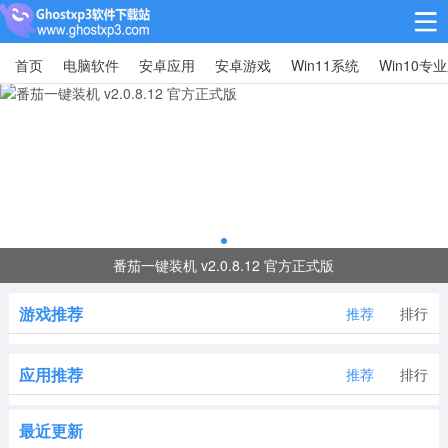
首页
电脑软件
安卓应用
安卓游戏
Win11系统
Win10专
Win10专业版
Win10纯净版
Win11系统
win11下载64位
win11下载32位
安卓游戏
番茄一键装机 v2.0.8.12 官方正式版
休闲益智
赛车竞速
冒险解谜
游戏推荐
推荐
排行
动作射击
经营策略
体育竞技
应用推荐
推荐
排行
角色扮演
棋牌桌游
最近更新
安卓应用