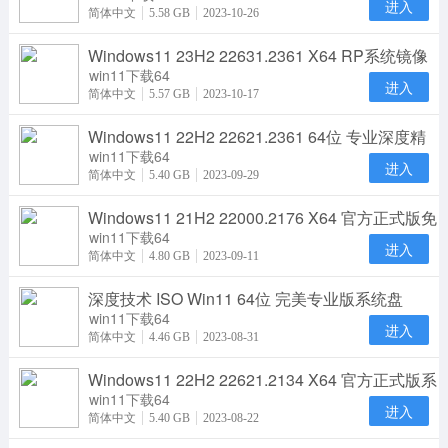
进入
位
简体中文
5.58 GB
2023-10-26
Windows11 23H2 22631.2361 X64 RP系统镜像
win11下载64
下载 v2023.10
进入
位
简体中文
5.57 GB
2023-10-17
Windows11 22H2 22621.2361 64位 专业深度精
win11下载64
简版 v2023.09
进入
位
简体中文
5.40 GB
2023-09-29
Windows11 21H2 22000.2176 X64 官方正式版免
win11下载64
激活下载 v2023.09
进入
位
简体中文
4.80 GB
2023-09-11
深度技术 ISO Win11 64位 完美专业版系统盘
win11下载64
v2023.08
进入
位
简体中文
4.46 GB
2023-08-31
Windows11 22H2 22621.2134 X64 官方正式版系
win11下载64
统 v2023.08
进入
位
简体中文
5.40 GB
2023-08-22