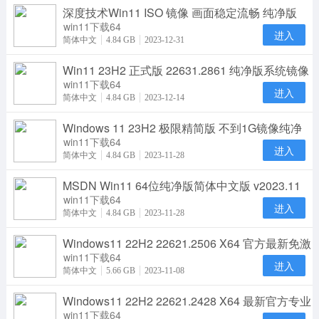
深度技术Win11 ISO 镜像 画面稳定流畅 纯净版
影音播放
系统工具
社交通讯
win11下载64
v2023
进入
位
简体中文
4.84 GB
2023-12-31
主题美化
新闻阅读
摄影图像
Win11 23H2 正式版 22631.2861 纯净版系统镜像
win11下载64
下载 v2023.12
教育学习
网络购物
金融理财
进入
位
简体中文
4.84 GB
2023-12-14
生活实用
运动健康
Windows 11 23H2 极限精简版 不到1G镜像纯净
win11下载64
版 v2023.11
电脑软件
进入
位
简体中文
4.84 GB
2023-11-28
网络软件
MSDN Win11 64位纯净版简体中文版 v2023.11
系统软件
应用软件
win11下载64
进入
位
简体中文
4.84 GB
2023-11-28
图形图像
媒体软件
行业软件
Windows11 22H2 22621.2506 X64 官方最新免激
安全软件
游戏娱乐
聊天软件
win11下载64
活正式版下载 v2023.11
进入
位
简体中文
5.66 GB
2023-11-08
编程开发
教育教学
Windows11 22H2 22621.2428 X64 最新官方专业
win11下载64
正式版 v2023.10