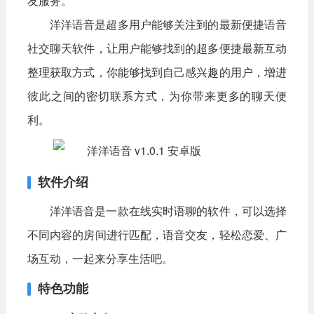
友服务。
洋洋语音是超多用户能够关注到的最新便捷语音
影音播放
系统工具
社交通讯
社交聊天软件，让用户能够找到的超多便捷最新互动
主题美化
新闻阅读
摄影图像
整理获取方式，你能够找到自己感兴趣的用户，增进
教育学习
网络购物
金融理财
彼此之间的密切联系方式，为你带来更多的聊天便
生活实用
运动健康
利。
电脑软件
软件介绍
网络软件
系统软件
应用软件
洋洋语音是一款在线实时语聊的软件，可以选择
图形图像
媒体软件
行业软件
不同内容的房间进行匹配，语音交友，轻松恋爱、广
安全软件
游戏娱乐
聊天软件
场互动，一起来分享生活吧。
编程开发
教育教学
特色功能