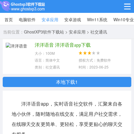
首页
电脑软件
安卓应用
安卓游戏
Win11系统
Win10专
Win10专业版
当前位置：
GhostXP3软件下载站
>
安卓应用
>
社交通讯
Win10纯净版
洋洋语音 洋洋语音app下载
Win11系统
大小：100M
语言：简体中文
授权方式：免费软件
win11下载64位
win11下载32位
类别：社交通讯
时间：2023-06-25
安卓游戏
本地下载1
休闲益智
赛车竞速
冒险解谜
洋洋语音app，实时语音社交软件，汇聚来自各
动作射击
经营策略
体育竞技
地小伙伴，随时随地在线交友，满足用户社交需求，
角色扮演
棋牌桌游
在线聊天交友更简单、更轻松，享受更贴心的聊天交
安卓应用