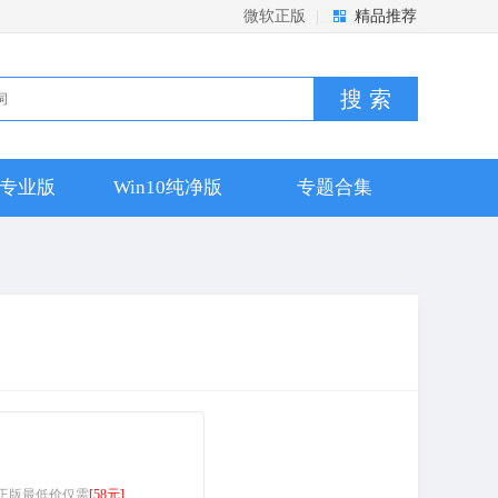
微软正版
|
精品推荐
搜 索
10专业版
Win10纯净版
专题合集
9/365 正版最低价仅需
[58元]