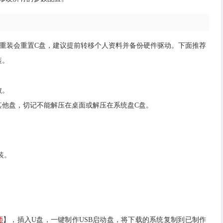
重装会重置C盘，建议提前转移个人资料并备份硬件驱动。下面推荐
装。
败。
或者其他盘，切记不能解压在桌面或解压在系统盘C盘。
装。
师
】，插入U盘，一键制作USB启动盘，将下载的系统复制到已制作