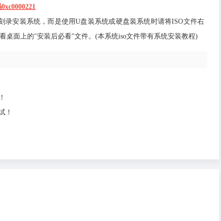
c0000221
光盘刻录安装系统，而是使用U盘装系统或硬盘装系统时请将ISO文件右
桌面上的"安装后必看"文件。(本系统iso文件带有系统安装教程)
！
试！