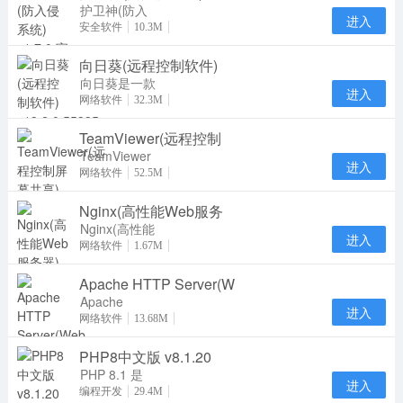
采用
护卫神(防入
进入
侵系统)官方
安全软件
10.3M
版是一款服务
向日葵(远程控制软件)
器安全管理软
件，护
向日葵是一款
进入
专业实用的远
网络软件
32.3M
程控制软件。
TeamViewer(远程控制
向日葵远程控
制
TeamViewer
进入
是一个在任何
网络软件
52.5M
防火墙和NAT
Nginx(高性能Web服务
代理的后台用
于远
Nginx(高性能
进入
Web服务器)
网络软件
1.67M
在linux系统
Apache HTTP Server(W
下一个高性能
的 HT
Apache
进入
HTTP Server
网络软件
13.68M
通俗地称为
PHP8中文版 v8.1.20
Apache，是
一个开放源码
PHP 8.1 是
进入
PHP 语言的
编程开发
29.4M