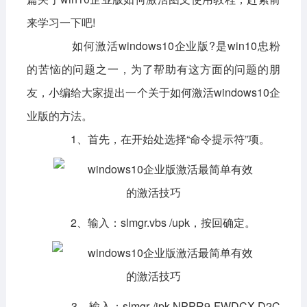
来学习一下吧!
影音播放
系统工具
社交通讯
如何激活windows10企业版?是win10忠粉
主题美化
新闻阅读
摄影图像
的苦恼的问题之一，为了帮助有这方面的问题的朋
教育学习
网络购物
金融理财
友，小编给大家提出一个关于如何激活windows10企
业版的方法。
生活实用
运动健康
1、首先，在开始处选择“命令提示符”项。
电脑软件
网络软件
系统软件
应用软件
图形图像
媒体软件
行业软件
2、输入：slmgr.vbs /upk，按回确定。
安全软件
游戏娱乐
聊天软件
编程开发
教育教学
3、输入：slmgr /ipk NPPR9-FWDCX-D2C