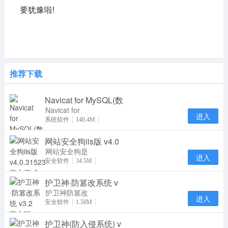
要犹豫啦!
推荐下载
Navicat for MySQL(数
Navicat for
进入
MySQL15是
系统软件
140.4M
一款专门针对
网站安全狗iis版 v4.0
MySQL数据
库研发推
网站安全狗是
进入
一款集网站内
安全软件
34.5M
容安全防护、
护卫神·防篡改系统 v
网站资源保护
及
护卫神防篡改
进入
系统是一款专
安全软件
1.58M
业防止网页被
护卫神(防入侵系统) v
篡改的软件，