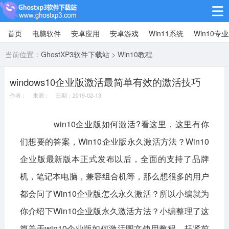
首页
电脑软件
安卓应用
安卓游戏
Win11系统
Win10专
Win10专业版
当前位置：
GhostXP3软件下载站
>
Win10教程
Win10纯净版
windows10企业版激活最简单有效的激活技巧
Win11系统
作者： 来源： 日期：2019-02-13
win11下载64位
win11下载32位
win10企业版如何激活?看这里，这里有你
安卓游戏
们想要的答案，Win10企业版永久激活方法？Win10
休闲益智
赛车竞速
冒险解谜
企业版最新版本正式发布以后，全面的支持了品牌
机，笔记本电脑，兼容组合机等，那么想很多的用户
动作射击
经营策略
体育竞技
都会问了Win10企业版怎么永久激活？所以小编就为
角色扮演
棋牌桌游
你介绍下Win10企业版永久激活方法？小编整理了这
安卓应用
篇关于win10企业版如何激活图文使用教程，赶紧前