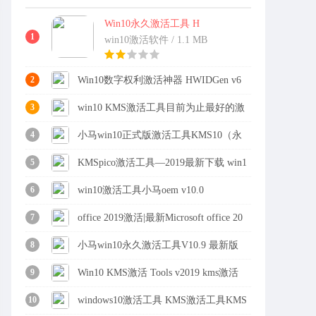
Win10永久激活工具 H
WIDGen v10.24
1
win10激活软件 / 1.1 MB
2
Win10数字权利激活神器 HWIDGen v6
0.01 汉化版
3
win10 KMS激活工具目前为止最好的激
活工具
4
小马win10正式版激活工具KMS10（永
久免费）
5
KMSpico激活工具—2019最新下载 win1
0激活KMS激活神器
6
win10激活工具小马oem v10.0
7
office 2019激活|最新Microsoft office 20
19激活工具
8
小马win10永久激活工具V10.9 最新版
9
Win10 KMS激活 Tools v2019 kms激活
工具 win10激活下
10
windows10激活工具 KMS激活工具KMS