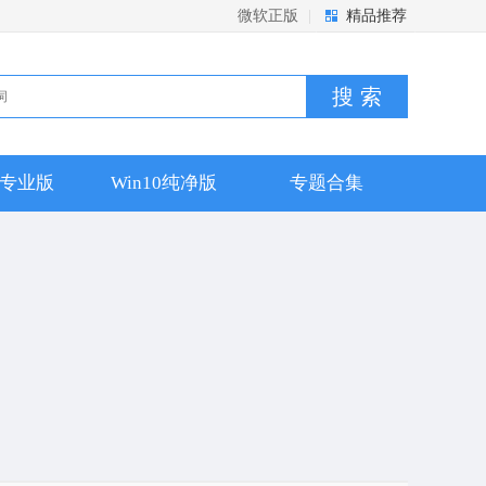
微软正版
|
精品推荐
搜 索
10专业版
Win10纯净版
专题合集