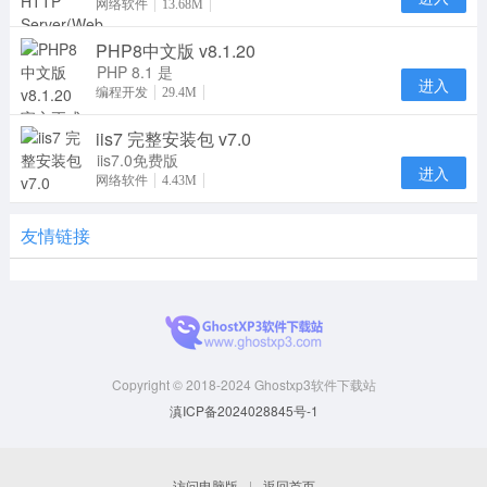
HTTP Server
网络软件
13.68M
通俗地称为
PHP8中文版 v8.1.20
Apache，是
一个开放源码
PHP 8.1 是
进入
PHP 语言的
编程开发
29.4M
一个主版本更
iis7 完整安装包 v7.0
新。它包含了
许多
iis7.0免费版
进入
是微软Web
网络软件
4.43M
服务器组件，
如果您的服务
友情链接
器没有
Copyright © 2018-2024 Ghostxp3软件下载站
滇ICP备2024028845号-1
访问电脑版
|
返回首页