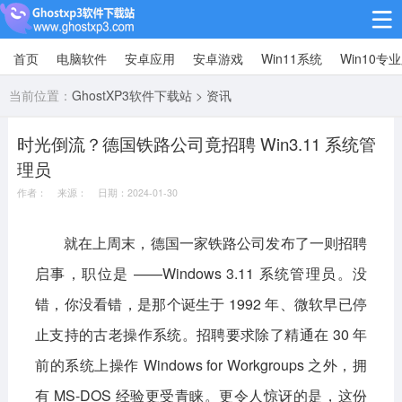
首页
电脑软件
安卓应用
安卓游戏
Win11系统
Win10专
Win10专业版
当前位置：
GhostXP3软件下载站
>
资讯
Win10纯净版
时光倒流？德国铁路公司竟招聘 Win3.11 系统管
Win11系统
理员
win11下载64位
win11下载32位
作者： 来源： 日期：2024-01-30
安卓游戏
就在上周末，德国一家铁路公司发布了一则招聘
启事，职位是 ——Windows 3.11 系统管理员。没
休闲益智
赛车竞速
冒险解谜
错，你没看错，是那个诞生于 1992 年、微软早已停
动作射击
经营策略
体育竞技
止支持的古老操作系统。招聘要求除了精通在 30 年
角色扮演
棋牌桌游
前的系统上操作 Windows for Workgroups 之外，拥
安卓应用
有 MS-DOS 经验更受青睐。更令人惊讶的是，这份