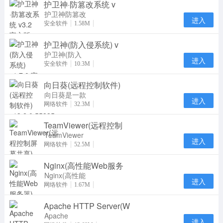
护卫神·防篡改系统 v
网站资源保护
及
护卫神防篡改
进入
系统是一款专
安全软件
1.58M
业防止网页被
护卫神(防入侵系统) v
篡改的软件，
采用
护卫神(防入
进入
侵系统)官方
安全软件
10.3M
版是一款服务
向日葵(远程控制软件)
器安全管理软
件，护
向日葵是一款
进入
专业实用的远
网络软件
32.3M
程控制软件。
TeamViewer(远程控制
向日葵远程控
制
TeamViewer
进入
是一个在任何
网络软件
52.5M
防火墙和NAT
Nginx(高性能Web服务
代理的后台用
于远
Nginx(高性能
进入
Web服务器)
网络软件
1.67M
在linux系统
Apache HTTP Server(W
下一个高性能
的 HT
Apache
进入