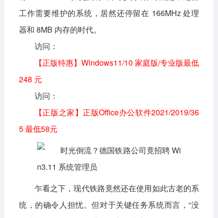
工作需要维护的系统，居然还停留在 166MHz 处理
影音播放
系统工具
社交通讯
器和 8MB 内存的时代。
主题美化
新闻阅读
摄影图像
访问：
教育学习
网络购物
金融理财
【正版特惠】Windows11/10 家庭版/专业版最低
248 元
生活实用
运动健康
访问：
电脑软件
【正版之家】正版Office办公软件2021/2019/36
网络软件
系统软件
应用软件
5 最低58元
图形图像
媒体软件
行业软件
安全软件
游戏娱乐
聊天软件
乍看之下，现代铁路竟然还在使用如此古老的系
编程开发
教育教学
统，的确令人担忧。但对于关键任务系统而言，“没