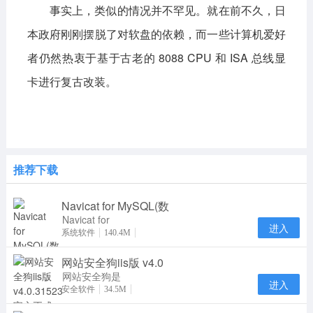
事实上，类似的情况并不罕见。就在前不久，日
本政府刚刚摆脱了对软盘的依赖，而一些计算机爱好
者仍然热衷于基于古老的 8088 CPU 和 ISA 总线显
卡进行复古改装。
推荐下载
Navicat for MySQL(数
Navicat for
进入
MySQL15是
系统软件
140.4M
一款专门针对
网站安全狗iis版 v4.0
MySQL数据
库研发推
网站安全狗是
进入
一款集网站内
安全软件
34.5M
容安全防护、