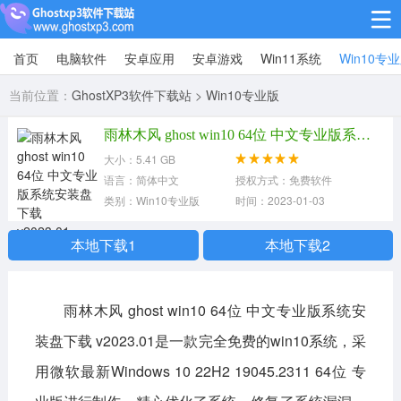
首页
电脑软件
安卓应用
安卓游戏
Win11系统
Win10专
Win10专业版
当前位置：
GhostXP3软件下载站
>
Win10专业版
Win10纯净版
雨林木风 ghost win10 64位 中文专业版系统安装盘下载 v2023.01
Win11系统
大小：5.41 GB
语言：简体中文
授权方式：免费软件
win11下载64位
win11下载32位
类别：Win10专业版
时间：2023-01-03
安卓游戏
本地下载1
本地下载2
休闲益智
赛车竞速
冒险解谜
雨林木风 ghost win10 64位 中文专业版系统安
动作射击
经营策略
体育竞技
装盘下载 v2023.01是一款完全免费的win10系统，采
角色扮演
棋牌桌游
用微软最新Windows 10 22H2 19045.2311 64位 专
安卓应用