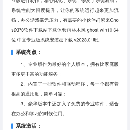
业版进行制作，精心优化了系统，修复了系统漏洞，
系统性能大幅度提升，让你的系统运行起来更加流
影音播放
系统工具
社交通讯
畅，办公游戏毫无压力，有需要的小伙伴赶紧来Gho
主题美化
新闻阅读
摄影图像
stXP3软件下载站下载体验雨林木风 ghost win10 64
教育学习
网络购物
金融理财
位 中文专业版系统安装盘下载 v2023.01吧。
生活实用
运动健康
系统亮点：
电脑软件
1、专业版作为最好的个人版本，拥有比家庭版
更多更丰富的功能服务；
网络软件
系统软件
应用软件
2、内置了一些软件和驱动程序，每一个都有着
图形图像
媒体软件
行业软件
很高的通用度，简单可靠；
安全软件
游戏娱乐
聊天软件
3、豪华版本中还加入了免费的专业软件，适合
在办公和学习的时候使用。
编程开发
教育教学
系统激活：