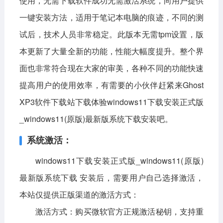
使用，无需下载软件成功无需激活系统，向用户提供
一键安装方法，适用于笔记本电脑的痕迹，不同的测
影音播放
系统工具
社交通讯
试后，技术人员非常稳定。此版本无需tpm设置，版
主题美化
新闻阅读
摄影图像
本更新了大量全新的功能，性能大幅度提升。整个界
教育学习
网络购物
金融理财
面也非常符合现在大家的审美，各种不同的功能快速
生活实用
运动健康
提高用户的使用效率，有需要的小伙伴赶紧来Ghost
XP3软件下载站下载体验windows11下载安装正式版
电脑软件
_windows11(原版)最新版系统下载安装吧。
网络软件
系统软件
应用软件
系统激活：
图形图像
媒体软件
行业软件
windows11下载安装正式版_windows11(原版)
安全软件
游戏娱乐
聊天软件
最新版系统下载 安装后，需要用户自己选择激活，
本站仅提供正版渠道的激活方式：
编程开发
教育教学
激活方式：
购买微软官方正规激活秘钥，支持重