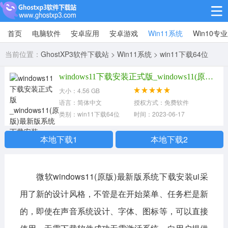
首页
电脑软件
安卓应用
安卓游戏
Win11系统
Win10专
Win10专业版
当前位置：
GhostXP3软件下载站
>
Win11系统
>
win11下载64位
Win10纯净版
windows11下载安装正式版_windows11(原版)最新版系统下载安装
Win11系统
大小：4.56 GB
语言：简体中文
授权方式：免费软件
win11下载64位
win11下载32位
类别：win11下载64位
时间：2023-06-17
安卓游戏
本地下载1
本地下载2
休闲益智
赛车竞速
冒险解谜
微软windows11(原版)最新版系统下载安装ui采
动作射击
经营策略
体育竞技
用了新的设计风格，不管是在开始菜单、任务栏是新
角色扮演
棋牌桌游
的，即使在声音系统设计、字体、图标等，可以直接
安卓应用