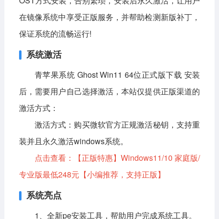
OST方式安装，告别繁琐，安装后永久激活，让用户
在镜像系统中享受正版服务，并帮助检测新版补丁，
影音播放
系统工具
社交通讯
保证系统的流畅运行!
主题美化
新闻阅读
摄影图像
系统激活
教育学习
网络购物
金融理财
青苹果系统 Ghost Win11 64位正式版下载 安装
生活实用
运动健康
后，需要用户自己选择激活，本站仅提供正版渠道的
电脑软件
激活方式：
激活方式：
购买微软官方正规激活秘钥，支持重
网络软件
系统软件
应用软件
装并且永久激活windows系统。
图形图像
媒体软件
行业软件
点击查看：
【正版特惠】Windows11/10 家庭版/
安全软件
游戏娱乐
聊天软件
专业版最低248元
【小编推荐，支持正版】
编程开发
教育教学
系统亮点
1、全新pe安装工具，帮助用户完成系统工具。