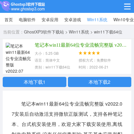
首页
电脑软件
安卓应用
安卓游戏
Win11系统
Win10专
Win10专业版
当前位置：
GhostXP3软件下载站
>
Win11系统
>
win11下载64位
Win10纯净版
笔记本win11最新64位专业流畅完整版 v2022.07
Win11系统
大小：5.25 GB
语言：简体中文
授权方式：免费软件
win11下载64位
win11下载32位
类别：win11下载64位
时间：2022-06-21
安卓游戏
本地下载1
本地下载2
休闲益智
赛车竞速
冒险解谜
笔记本win11最新64位专业流畅完整版 v2022.0
动作射击
经营策略
体育竞技
7安装后自动激活支持微软正版测试，支持各种笔记
角色扮演
棋牌桌游
本、台式机安装使用，欢迎大家下载安装使用,离线
安卓应用