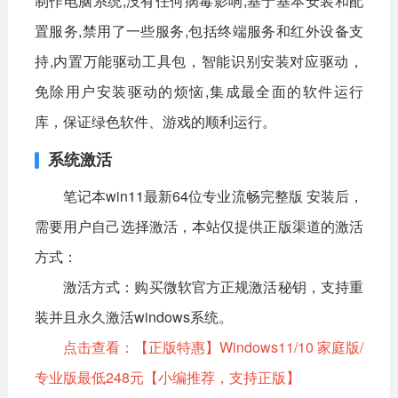
制作电脑系统,没有任何病毒影响,基于基本安装和配
置服务,禁用了一些服务,包括终端服务和红外设备支
影音播放
系统工具
社交通讯
持,内置万能驱动工具包，智能识别安装对应驱动，
主题美化
新闻阅读
摄影图像
免除用户安装驱动的烦恼,集成最全面的软件运行
教育学习
网络购物
金融理财
库，保证绿色软件、游戏的顺利运行。
生活实用
运动健康
系统激活
电脑软件
笔记本win11最新64位专业流畅完整版 安装后，
需要用户自己选择激活，本站仅提供正版渠道的激活
网络软件
系统软件
应用软件
方式：
图形图像
媒体软件
行业软件
激活方式：
购买微软官方正规激活秘钥，支持重
安全软件
游戏娱乐
聊天软件
装并且永久激活windows系统。
点击查看：
【正版特惠】Windows11/10 家庭版/
编程开发
教育教学
专业版最低248元
【小编推荐，支持正版】