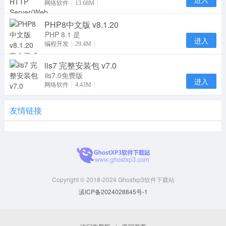
HTTP Server
网络软件
13.68M
通俗地称为
PHP8中文版 v8.1.20
Apache，是
一个开放源码
PHP 8.1 是
进入
PHP 语言的
编程开发
29.4M
一个主版本更
iis7 完整安装包 v7.0
新。它包含了
许多
iis7.0免费版
进入
是微软Web
网络软件
4.43M
服务器组件，
如果您的服务
友情链接
器没有
Copyright © 2018-2024 Ghostxp3软件下载站
滇ICP备2024028845号-1