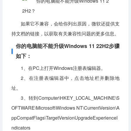
影音播放
系统工具
社交通讯
主题美化
如果它不兼容，会给你列出原因，微软还提供支
新闻阅读
摄影图像
持文档的链接，以获取有关兼容性问题的更多信息。
教育学习
网络购物
金融理财
你的电脑能不能升级Windows 11 22H2步骤
生活实用
运动健康
如下：
电脑软件
1、在PC上打开Windows注册表编辑器。
网络软件
系统软件
应用软件
2、在注册表编辑器中，点击地址栏并删除地
址。
图形图像
媒体软件
行业软件
3、转到Computer\HKEY_LOCAL_MACHINE\S
安全软件
游戏娱乐
聊天软件
OFTWARE\Microsoft\Windows NT\CurrentVersion\A
编程开发
教育教学
ppCompatFlags\TargetVersionUpgradeExperienceI
ndicators