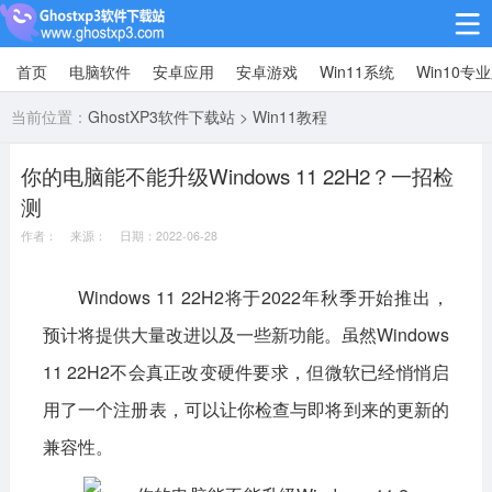
首页
电脑软件
安卓应用
安卓游戏
Win11系统
Win10专
Win10专业版
当前位置：
GhostXP3软件下载站
>
Win11教程
Win10纯净版
你的电脑能不能升级Windows 11 22H2？一招检
Win11系统
测
win11下载64位
win11下载32位
作者： 来源： 日期：2022-06-28
安卓游戏
Windows 11 22H2将于2022年秋季开始推出，
预计将提供大量改进以及一些新功能。虽然Windows
休闲益智
赛车竞速
冒险解谜
11 22H2不会真正改变硬件要求，但微软已经悄悄启
动作射击
经营策略
体育竞技
用了一个注册表，可以让你检查与即将到来的更新的
角色扮演
棋牌桌游
兼容性。
安卓应用