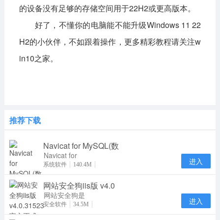
的设备没有足够的存储空间用于22H2或更高版本。
好了，不懂
你的电脑能不能升级Windows 11 22
H2
的小伙伴，不如跟着操作，更多精彩教程请关注w
in10之家。
推荐下载
Navicat for MySQL(数
Navicat for
进入
MySQL15是
系统软件
140.4M
一款专门针对
网站安全狗iis版 v4.0
MySQL数据
库研发推
网站安全狗是
进入
一款集网站内
安全软件
34.5M
容安全防护、