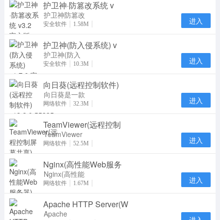
护卫神·防篡改系统 v
网站资源保护
及
护卫神防篡改
进入
系统是一款专
安全软件
1.58M
业防止网页被
护卫神(防入侵系统) v
篡改的软件，
采用
护卫神(防入
进入
侵系统)官方
安全软件
10.3M
版是一款服务
向日葵(远程控制软件)
器安全管理软
件，护
向日葵是一款
进入
专业实用的远
网络软件
32.3M
程控制软件。
TeamViewer(远程控制
向日葵远程控
制
TeamViewer
进入
是一个在任何
网络软件
52.5M
防火墙和NAT
Nginx(高性能Web服务
代理的后台用
于远
Nginx(高性能
进入
Web服务器)
网络软件
1.67M
在linux系统
Apache HTTP Server(W
下一个高性能
的 HT
Apache
进入