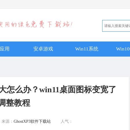
应用
安卓游戏
Win11系统
Win
距变大怎么办？win11桌面图标变宽了
调整教程
来源：
GhostXP3软件下载站
人气：