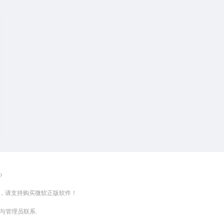
p
负，请支持购买微软正版软件！
与管理员联系.