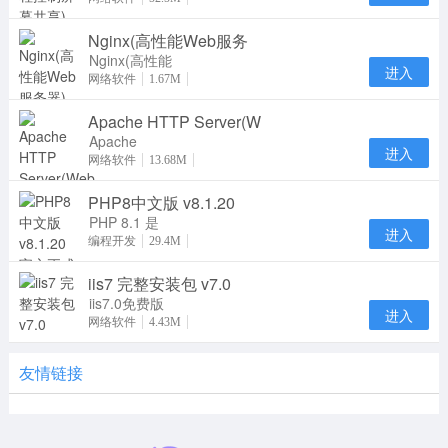
防火墙和NAT
Nginx(高性能Web服务
代理的后台用
于远
Nginx(高性能
进入
Web服务器)
网络软件
1.67M
在linux系统
Apache HTTP Server(W
下一个高性能
的 HT
Apache
进入
HTTP Server
网络软件
13.68M
通俗地称为
PHP8中文版 v8.1.20
Apache，是
一个开放源码
PHP 8.1 是
进入
PHP 语言的
编程开发
29.4M
一个主版本更
iis7 完整安装包 v7.0
新。它包含了
许多
iis7.0免费版
进入
是微软Web
网络软件
4.43M
服务器组件，
如果您的服务
友情链接
器没有