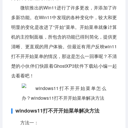
微软推出的Win11进行了许多更改，并添加了许
影音播放
系统工具
社交通讯
多新功能。在Win11中发现的各种变化中，较大和更
主题美化
新闻阅读
摄影图像
明显的变化是改进了“开始”菜单。开始菜单就像计算
教育学习
网络购物
金融理财
机的主控制面板，所包含的功能已得到简化，提供更
清晰、更直观的用户体验。但最近有用户反映win11
生活实用
运动健康
打不开开始菜单的情况，那这是怎么一回事呢？不清
电脑软件
楚的小伙伴们快跟着GhostXP3软件下载站小编一起
网络软件
系统软件
应用软件
去看看吧！
图形图像
媒体软件
行业软件
安全软件
游戏娱乐
聊天软件
windows11打不开开始菜单解决方法
编程开发
教育教学
方法一：