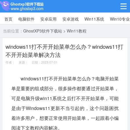
首页
电脑软件
安卓应用
安卓游戏
Win11系统
Win10专
Win10专业版
当前位置：
GhostXP3软件下载站
>
Win11教程
Win10纯净版
windows11打不开开始菜单怎么办？windows11打
Win11系统
不开开始菜单解决方法
win11下载64位
win11下载32位
作者： 来源： 日期：2023-07-01
安卓游戏
windows11打不开开始菜单怎么办？电脑开始菜
单是重要的组成部分，很多操作都要通过开始菜单，
休闲益智
赛车竞速
冒险解谜
可是电脑升级win11系统之后打不开开始菜单，可能
动作射击
经营策略
体育竞技
是由于Windows11更新不当引起的，这个问题困扰
角色扮演
棋牌桌游
着许多用户，想要正常使用开始菜单，一起跟着小编
安卓应用
阅读下文教程内容解决。