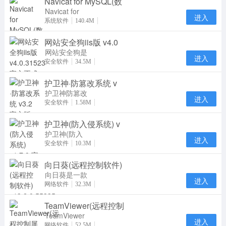
Navicat for MySQL(数
Navicat for
进入
MySQL15是
系统软件
140.4M
一款专门针对
网站安全狗iis版 v4.0
MySQL数据
库研发推
网站安全狗是
进入
一款集网站内
安全软件
34.5M
容安全防护、
护卫神·防篡改系统 v
网站资源保护
及
护卫神防篡改
进入
系统是一款专
安全软件
1.58M
业防止网页被
护卫神(防入侵系统) v
篡改的软件，
采用
护卫神(防入
进入
侵系统)官方
安全软件
10.3M
版是一款服务
向日葵(远程控制软件)
器安全管理软
件，护
向日葵是一款
进入
专业实用的远
网络软件
32.3M
程控制软件。
TeamViewer(远程控制
向日葵远程控
制
TeamViewer
进入
是一个在任何
网络软件
52.5M