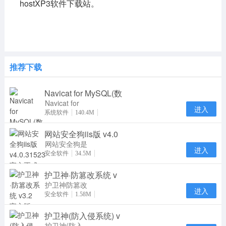
hostXP3软件下载站。
推荐下载
Navicat for MySQL(数
Navicat for
进入
MySQL15是
系统软件
140.4M
一款专门针对
网站安全狗iis版 v4.0
MySQL数据
库研发推
网站安全狗是
进入
一款集网站内
安全软件
34.5M
容安全防护、
护卫神·防篡改系统 v
网站资源保护
及
护卫神防篡改
进入
系统是一款专
安全软件
1.58M
业防止网页被
护卫神(防入侵系统) v
篡改的软件，
采用
护卫神(防入