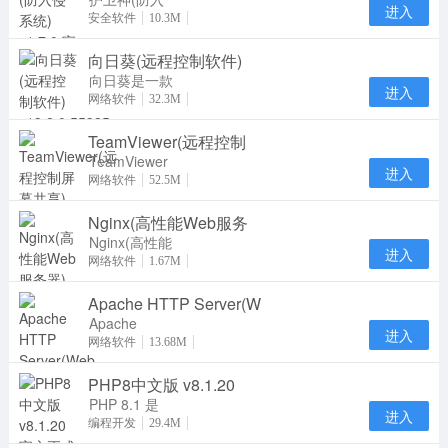
进入
侵系统)官方
安全软件
10.3M
版是一款服务
向日葵(远程控制软件)
器安全管理软
件，护
向日葵是一款
进入
专业实用的远
网络软件
32.3M
程控制软件。
TeamViewer(远程控制
向日葵远程控
制
TeamViewer
进入
是一个在任何
网络软件
52.5M
防火墙和NAT
Nginx(高性能Web服务
代理的后台用
于远
Nginx(高性能
进入
Web服务器)
网络软件
1.67M
在linux系统
Apache HTTP Server(W
下一个高性能
的 HT
Apache
进入
HTTP Server
网络软件
13.68M
通俗地称为
PHP8中文版 v8.1.20
Apache，是
一个开放源码
PHP 8.1 是
进入
PHP 语言的
编程开发
29.4M
一个主版本更