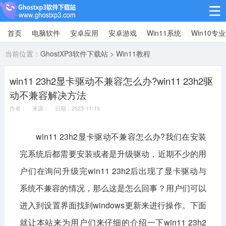
首页
电脑软件
安卓应用
安卓游戏
Win11系统
Win10专
Win10专业版
当前位置：
GhostXP3软件下载站
>
Win11教程
Win10纯净版
win11 23h2显卡驱动不兼容怎么办?win11 23h2驱
Win11系统
动不兼容解决方法
win11下载64位
win11下载32位
作者： 来源： 日期：2023-11-19
安卓游戏
win11 23h2显卡驱动不兼容怎么办?我们在安装
完系统后都需要安装或者是升级驱动，近期不少的用
休闲益智
赛车竞速
冒险解谜
户们在询问升级完win11 23h2后出现了显卡驱动与
动作射击
经营策略
体育竞技
系统不兼容的情况，那么这是怎么回事？用户们可以
角色扮演
棋牌桌游
进入到设置界面找到windows更新来进行操作。下面
安卓应用
就让本站来为用户们来仔细的介绍一下win11 23h2