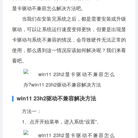
显卡驱动不兼容怎么解决方法吧。
影音播放
系统工具
社交通讯
当我们在安装完系统之后，都是需要安装或升级
主题美化
新闻阅读
摄影图像
驱动，可以让系统运行速度变得更快，但要是出现显
教育学习
网络购物
金融理财
卡驱动与系统不兼容的情况，会导致硬件无法正常的
使用，那么遇到这一情况应该如何解决呢？我们来看
生活实用
运动健康
看吧。
电脑软件
网络软件
系统软件
应用软件
图形图像
媒体软件
行业软件
win11 23h2驱动不兼容解决方法
安全软件
游戏娱乐
聊天软件
方法一：
编程开发
教育教学
1、点开开始菜单，进入系统“设置”。