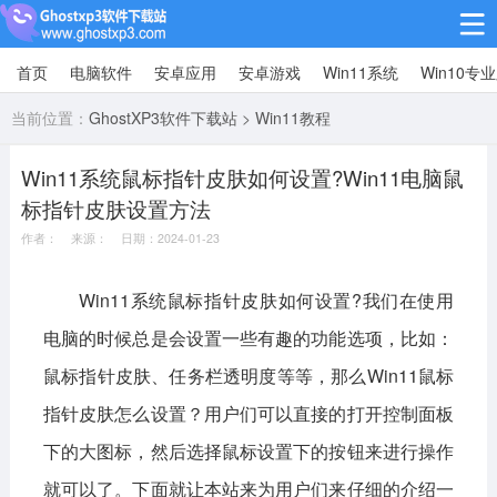
首页
电脑软件
安卓应用
安卓游戏
Win11系统
Win10专
Win10专业版
当前位置：
GhostXP3软件下载站
>
Win11教程
Win10纯净版
Win11系统鼠标指针皮肤如何设置?Win11电脑鼠
Win11系统
标指针皮肤设置方法
win11下载64位
win11下载32位
作者： 来源： 日期：2024-01-23
安卓游戏
Win11系统鼠标指针皮肤如何设置?我们在使用
电脑的时候总是会设置一些有趣的功能选项，比如：
休闲益智
赛车竞速
冒险解谜
鼠标指针皮肤、任务栏透明度等等，那么Win11鼠标
动作射击
经营策略
体育竞技
指针皮肤怎么设置？用户们可以直接的打开控制面板
角色扮演
棋牌桌游
下的大图标，然后选择鼠标设置下的按钮来进行操作
安卓应用
就可以了。下面就让本站来为用户们来仔细的介绍一