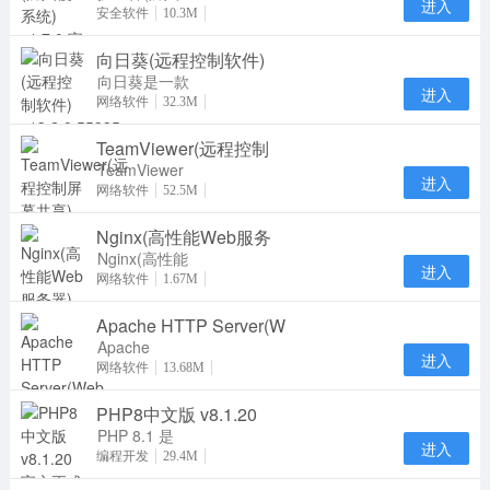
进入
侵系统)官方
安全软件
10.3M
版是一款服务
向日葵(远程控制软件)
器安全管理软
件，护
向日葵是一款
进入
专业实用的远
网络软件
32.3M
程控制软件。
TeamViewer(远程控制
向日葵远程控
制
TeamViewer
进入
是一个在任何
网络软件
52.5M
防火墙和NAT
Nginx(高性能Web服务
代理的后台用
于远
Nginx(高性能
进入
Web服务器)
网络软件
1.67M
在linux系统
Apache HTTP Server(W
下一个高性能
的 HT
Apache
进入
HTTP Server
网络软件
13.68M
通俗地称为
PHP8中文版 v8.1.20
Apache，是
一个开放源码
PHP 8.1 是
进入
PHP 语言的
编程开发
29.4M
一个主版本更