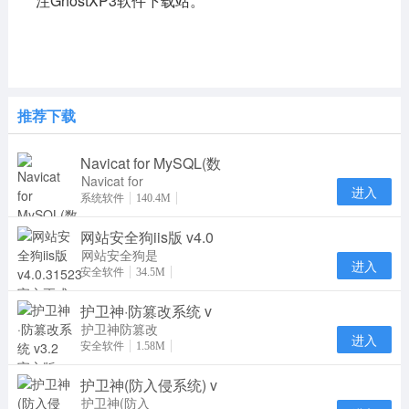
注GhostXP3软件下载站。
推荐下载
Navicat for MySQL(数
Navicat for
进入
MySQL15是
系统软件
140.4M
一款专门针对
网站安全狗iis版 v4.0
MySQL数据
库研发推
网站安全狗是
进入
一款集网站内
安全软件
34.5M
容安全防护、
护卫神·防篡改系统 v
网站资源保护
及
护卫神防篡改
进入
系统是一款专
安全软件
1.58M
业防止网页被
护卫神(防入侵系统) v
篡改的软件，
采用
护卫神(防入