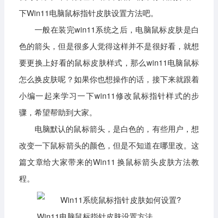
下Win11电脑鼠标指针皮肤设置方法吧。
影音播放
系统工具
社交通讯
一般在装完win11系统之后，电脑鼠标皮肤是白
主题美化
新闻阅读
摄影图像
色的箭头，但是很多人觉得这样并不是很好看，就想
教育学习
网络购物
金融理财
要更换上好看的鼠标皮肤样式，那么win11电脑鼠标
怎么换皮肤呢？如果你也想操作的话，接下来就跟着
生活实用
运动健康
小编一起来学习一下win11修改鼠标指针样式的步
电脑软件
骤，希望帮助到大家。
网络软件
系统软件
应用软件
电脑默认的鼠标箭头，是白色的，有些用户，想
改变一下鼠标箭头的颜色，但是不知道在哪里改。这
图形图像
媒体软件
行业软件
篇文章给大家带来的Win11 换鼠标箭头皮肤方法教
安全软件
游戏娱乐
聊天软件
程。
编程开发
教育教学