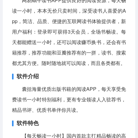
网易蜗牛读书APP提供良好的阅读资源，每天畅
读一小时，本本无价只卖时间，深受读书人喜爱的A
影音播放
系统工具
社交通讯
pp，简洁、品质、便捷的互联网读书体验提供者，新
主题美化
新闻阅读
摄影图像
用户福利：登录即可获得3天会员，全场书畅读。每
教育学习
网络购物
金融理财
天都能赠送一小时，还可以阅读赚币换书，还会有书
生活实用
运动健康
籍推荐，推荐功能和豆瓣推荐有的一拼，读书、搜索
都尤其方便。随时随地就可以阅读，而且各类都有。
电脑软件
软件介绍
网络软件
系统软件
应用软件
囊括海量优质出版书籍的阅读APP，每天享受免
图形图像
媒体软件
行业软件
费读书一小时特别福利，更有专业领读人入驻荐书，
安全软件
游戏娱乐
聊天软件
精品书评、优质书单伴你共读。
编程开发
教育教学
软件特色
【每天畅读一小时】国内首款主打精品畅读的高