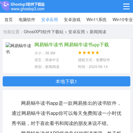
首页
电脑软件
安卓应用
安卓游戏
Win11系统
Win10专
Win10专业版
当前位置：
GhostXP3软件下载站
>
安卓应用
>
新闻阅读
Win10纯净版
网易蜗牛读书 网易蜗牛读书app下载
Win11系统
大小：36.3M
语言：简体中文
授权方式：免费软件
win11下载64位
win11下载32位
类别：新闻阅读
时间：2024-06-14
安卓游戏
本地下载1
休闲益智
赛车竞速
冒险解谜
网易蜗牛读书app是一款网易推出的读书软件，
动作射击
经营策略
体育竞技
通过网易蜗牛读书app你可以每天免费阅读一小时优
角色扮演
棋牌桌游
秀书籍，对于喜欢看书和阅读的朋友来说不错。
安卓应用