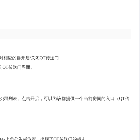
对相应的群开启/关闭QT传送门
入到QT传送门界面。
有的QQ群列表。点击开启，可以为该群提供一个当前房间的入口（QT传
群的右上角公告栏位置，出现了QT传送门的标志。