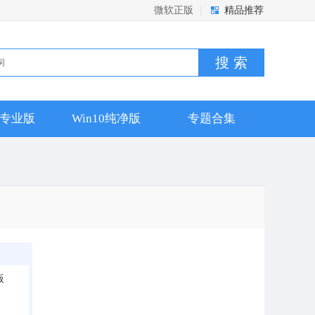
微软正版
|
精品推荐
搜 索
10专业版
Win10纯净版
专题合集
版