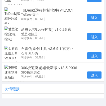
CS6官方版是
网络软件
173.3M
一款由Adobe
ToDesk(远程控制软件) v4.7.0.1
公司推出的动
画制
ToDesk官方
进入
安装版是一款
网络软件
89.0M
很优秀的远程
爱思远控(远程控制) v1.0.26 官
控制软件，通
过本软
爱思远控是一
进入
款安全稳定的
网络软件
83.7M
远程控制软
石青伪原创工具 v2.6.9.1 官方正
件，支持
Windows设
石青SEO伪
进入
原创工具是一
网络软件
59.7M
款SEO高级
360极速浏览器最新版 v13.5.2036
工具，专门用
来生成原创
360极速浏览
进入
器最新版为你
网络软件
67.3M
带来极速的浏
览体验，超强
友情链接
内核