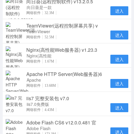
向日葵(远程控制软件) v13.2.0.5
向日葵是一款
进入
专业实用的远
网络软件
32.3M
程控制软件。
TeamViewer(远程控制屏幕共享) v
向日葵远程控
制
TeamViewer
进入
是一个在任何
网络软件
52.5M
防火墙和NAT
Nginx(高性能Web服务器) v1.23.3
代理的后台用
于远
Nginx(高性能
进入
Web服务器)
网络软件
1.67M
在linux系统
Apache HTTP Server(Web服务器)6
下一个高性能
的 HT
Apache
进入
HTTP Server
网络软件
13.68M
通俗地称为
iis7 完整安装包 v7.0
Apache，是
一个开放源码
iis7.0免费版
进入
是微软Web
网络软件
4.43M
服务器组件，
Adobe Flash CS6 v12.0.0.481 官
如果您的服务
器没有
Adobe Flash
进入