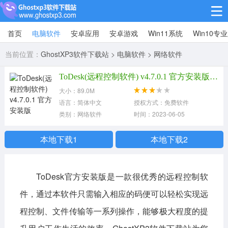
首页
电脑软件
安卓应用
安卓游戏
Win11系统
Win10专
Win10专业版
当前位置：
GhostXP3软件下载站
>
电脑软件
>
网络软件
Win10纯净版
ToDesk(远程控制软件) v4.7.0.1 官方安装版 ToDesk(远程控制软件)
Win11系统
大小：89.0M
语言：简体中文
授权方式：免费软件
win11下载64位
win11下载32位
类别：网络软件
时间：2023-06-05
安卓游戏
本地下载1
本地下载2
休闲益智
赛车竞速
冒险解谜
ToDesk官方安装版是一款很优秀的远程控制软
动作射击
经营策略
体育竞技
件，通过本软件只需输入相应的码便可以轻松实现远
角色扮演
棋牌桌游
程控制、文件传输等一系列操作，能够极大程度的提
安卓应用