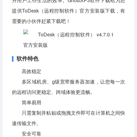
升用户工作生活的效率。GhostXP3软件下载站为您
提供
ToDesk（远程控制软件）
官方安装版下载，有
影音播放
系统工具
社交通讯
需要的小伙伴赶紧下载吧！
主题美化
新闻阅读
摄影图像
教育学习
网络购物
金融理财
生活实用
运动健康
软件特色
电脑软件
高效稳定
网络软件
系统软件
应用软件
多区域机房、g级宽带服务器加速，让您每一次
的远程访问更稳定、跨域体验更流畅。
图形图像
媒体软件
行业软件
简单易用
安全软件
游戏娱乐
聊天软件
只需复制并粘贴或拖拽文件即可在计算机之间快
编程开发
教育教学
速传输文件。
安全可靠