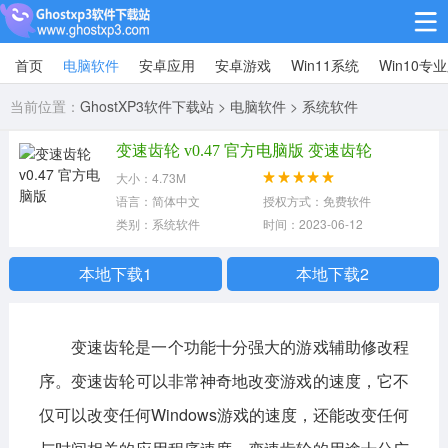
首页
电脑软件
安卓应用
安卓游戏
Win11系统
Win10专
Win10专业版
当前位置：
GhostXP3软件下载站
>
电脑软件
>
系统软件
Win10纯净版
变速齿轮 v0.47 官方电脑版 变速齿轮
Win11系统
大小：4.73M
语言：简体中文
授权方式：免费软件
win11下载64位
win11下载32位
类别：系统软件
时间：2023-06-12
安卓游戏
本地下载1
本地下载2
休闲益智
赛车竞速
冒险解谜
变速齿轮是一个功能十分强大的游戏辅助修改程
动作射击
经营策略
体育竞技
序。变速齿轮可以非常神奇地改变游戏的速度，它不
角色扮演
棋牌桌游
仅可以改变任何Windows游戏的速度，还能改变任何
安卓应用