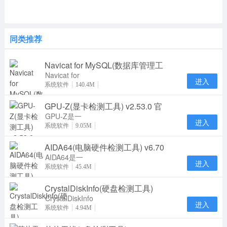
同类推荐
Navicat for MySQL(数据库管理工
Navicat for
进入
MySQL15是
系统软件
140.4M
一款专门针对
GPU-Z(显卡检测工具) v2.53.0 官
MySQL数据
库研发推
GPU-Z是一
进入
款轻量级实用
系统软件
9.05M
程序，旨在为
AIDA64(电脑硬件检测工具) v6.70
您提供有关视
频卡和G
AIDA64是一
进入
款国际性的功
系统软件
45.4M
能强大好用的
CrystalDiskInfo(硬盘检测工具)
专业级别电脑
硬件
CrystalDiskInfo
进入
中文版是一款
系统软件
4.94M
专业高效的硬