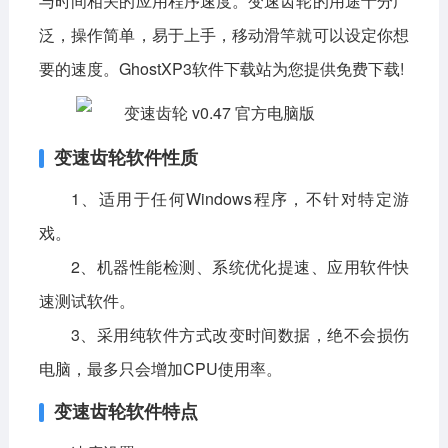
与时间相关的应用程序速度。变速齿轮的用途十分广
泛，操作简单，易于上手，移动滑竿就可以设定你想
影音播放
系统工具
社交通讯
要的速度。GhostXP3软件下载站为您提供免费下载!
主题美化
新闻阅读
摄影图像
教育学习
网络购物
金融理财
变速齿轮软件性质
生活实用
运动健康
1、适用于任何Windows程序，不针对特定游
电脑软件
戏。
网络软件
系统软件
应用软件
2、机器性能检测、系统优化提速、应用软件快
速测试软件。
图形图像
媒体软件
行业软件
3、采用纯软件方式改变时间数据，绝不会损伤
安全软件
游戏娱乐
聊天软件
电脑，最多只会增加CPU使用率。
编程开发
教育教学
变速齿轮软件特点