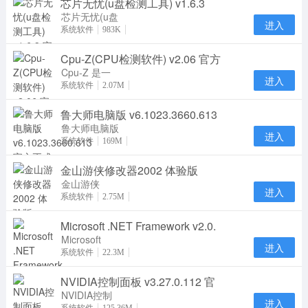
芯片无忧(u盘检测工具) v1.6.3
盘检测工具,
芯片无忧(u盘
进入
检测工具)是
系统软件
983K
一款用于usb
Cpu-Z(CPU检测软件) v2.06 官方
设备查看和维
护的
Cpu-Z 是一
进入
款计算机的
系统软件
2.07M
CPU检测软
鲁大师电脑版 v6.1023.3660.613
件。Cpu-Z适
用于任意品
鲁大师电脑版
进入
是一款专注硬
系统软件
169M
件防护和保护
金山游侠修改器2002 体验版
电脑安全的软
件
金山游侠
进入
2002 体验版
系统软件
2.75M
是金山推出的
Microsoft .NET Framework v2.0.
一款优秀的游
戏修改
Microsoft
进入
.NET
系统软件
22.3M
Framework
NVIDIA控制面板 v3.27.0.112 官
是用于
Windows的
NVIDIA控制
进入