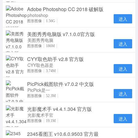
Adobe
Adobe Photoshop CC 2018 破解版
Experience
Design CC，
photoshop
进入
是Ado
cc 2018破解
图形图像
1.56G
版是Adobe公
美图秀秀电脑版 v7.1.0.0官方版
司最新版专业
CC图像
美图秀秀电脑
进入
版是美图网在
图形图像
186M
电脑端上推出
CYY取色助手 v2.8 官方版
的一款免费的
图
CYY取色器是
进入
一款简单的屏
图形图像
3.74M
幕取色应用。
PicPick截图软件 v7.0.2 中文版
该软件操作简
单，
PicPick是一
进入
款优秀的免费
图形图像
52.3M
屏幕截图工
光影魔术手 v4.4.1.304 官方版
具，汇集屏幕
截取、
光影魔术手官
进入
方版是摄影作
图形图像
19.1M
品后期处理、
2345看图王 v10.6.0.9503 官方最
照片快速美容