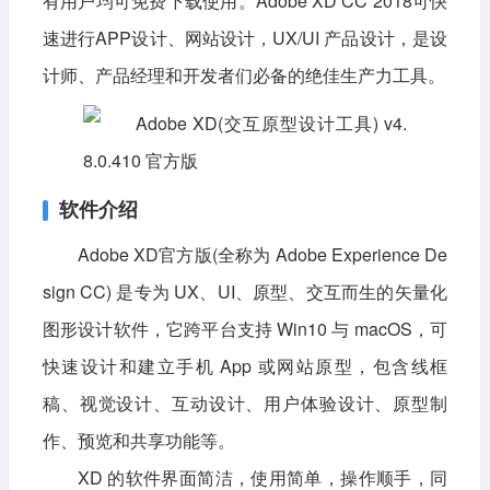
有用户均可免费下载使用。Adobe XD CC 2018可快
速进行APP设计、网站设计，UX/UI 产品设计，是设
影音播放
系统工具
社交通讯
计师、产品经理和开发者们必备的绝佳生产力工具。
主题美化
新闻阅读
摄影图像
教育学习
网络购物
金融理财
生活实用
运动健康
软件介绍
电脑软件
Adobe XD官方版(全称为 Adobe Experience De
网络软件
系统软件
应用软件
sign CC) 是专为 UX、UI、原型、交互而生的矢量化
图形设计软件，它跨平台支持 Win10 与 macOS，可
图形图像
媒体软件
行业软件
快速设计和建立手机 App 或网站原型，包含线框
安全软件
游戏娱乐
聊天软件
稿、视觉设计、互动设计、用户体验设计、原型制
编程开发
教育教学
作、预览和共享功能等。
XD 的软件界面简洁，使用简单，操作顺手，同