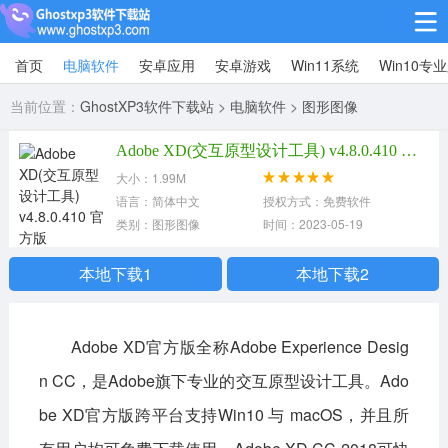
首页
电脑软件
安卓应用
安卓游戏
Win11系统
Win10专
Win10专业版
当前位置：
GhostXP3软件下载站
>
电脑软件
>
图形图像
Win10纯净版
Adobe XD(交互原型设计工具) v4.8.0.410 官方版 Adobe XD
Win11系统
大小：1.99M
语言：简体中文
授权方式：免费软件
win11下载64位
win11下载32位
类别：图形图像
时间：2023-05-19
安卓游戏
本地下载1
本地下载2
休闲益智
赛车竞速
冒险解谜
Adobe XD官方版全称Adobe Experience Desig
动作射击
经营策略
体育竞技
n CC，是Adobe旗下专业的交互原型设计工具。Ado
角色扮演
棋牌桌游
be XD官方版跨平台支持Win10 与 macOS，并且所
安卓应用