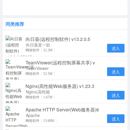
同类推荐
向日葵(远程控制软件) v13.2.0.5
向日葵是一款
进入
专业实用的远
网络软件
32.3M
程控制软件。
TeamViewer(远程控制屏幕共享) v
向日葵远程控
制
TeamViewer
进入
是一个在任何
网络软件
52.5M
防火墙和NAT
Nginx(高性能Web服务器) v1.23.3
代理的后台用
于远
Nginx(高性能
进入
Web服务器)
网络软件
1.67M
在linux系统
Apache HTTP Server(Web服务器)6
下一个高性能
的 HT
Apache
进入
HTTP Server
网络软件
13.68M
通俗地称为