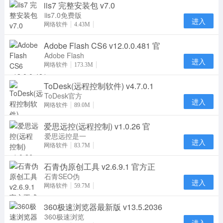
iis7 完整安装包 v7.0
Apache，是
一个开放源码
iis7.0免费版
进入
是微软Web
网络软件
4.43M
服务器组件，
Adobe Flash CS6 v12.0.0.481 官
如果您的服务
器没有
Adobe Flash
进入
CS6官方版是
网络软件
173.3M
一款由Adobe
ToDesk(远程控制软件) v4.7.0.1
公司推出的动
画制
ToDesk官方
进入
安装版是一款
网络软件
89.0M
很优秀的远程
爱思远控(远程控制) v1.0.26 官
控制软件，通
过本软
爱思远控是一
进入
款安全稳定的
网络软件
83.7M
远程控制软
石青伪原创工具 v2.6.9.1 官方正
件，支持
Windows设
石青SEO伪
进入
原创工具是一
网络软件
59.7M
款SEO高级
360极速浏览器最新版 v13.5.2036
工具，专门用
来生成原创
360极速浏览
进入