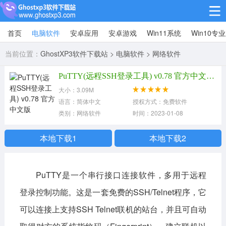
首页
电脑软件
安卓应用
安卓游戏
Win11系统
Win10专
Win10专业版
当前位置：
GhostXP3软件下载站
>
电脑软件
>
网络软件
Win10纯净版
PuTTY(远程SSH登录工具) v0.78 官方中文版 PuTTY(远程SSH登录工具)
Win11系统
大小：3.09M
语言：简体中文
授权方式：免费软件
win11下载64位
win11下载32位
类别：网络软件
时间：2023-01-08
安卓游戏
本地下载1
本地下载2
休闲益智
赛车竞速
冒险解谜
PuTTY是一个串行接口连接软件，多用于远程
动作射击
经营策略
体育竞技
登录控制功能。这是一套免费的SSH/Telnet程序，它
角色扮演
棋牌桌游
可以连接上支持SSH Telnet联机的站台，并且可自动
安卓应用