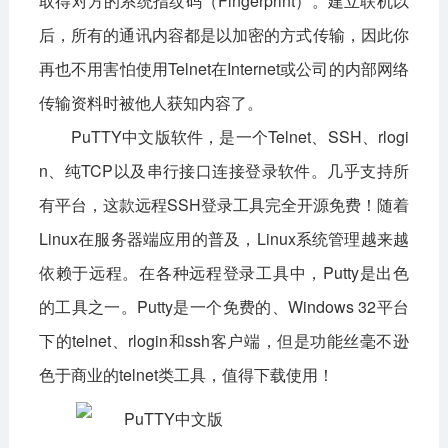
取得对方的系统指纹码（Fingerprint）。建立联机以
后，所有的通讯内容都是以加密的方式传输，因此你
影音播放
系统工具
社交通讯
再也不用害怕使用Telnet在Internet或公司的内部网络
主题美化
新闻阅读
摄影图像
传输资料时被他人获知内容了。
教育学习
网络购物
金融理财
PuTTY中文版软件，是一个Telnet、SSH、rlogi
生活实用
运动健康
n、纯TCP以及串行接口连接登录软件。几乎支持所
有平台，这款远程SSH登录工具完全开源免费！随着
电脑软件
Linux在服务器端应用的普及，Linux系统管理越来越
网络软件
系统软件
应用软件
依赖于远程。在各种远程登录工具中，Putty是出色
图形图像
媒体软件
行业软件
的工具之一。Putty是一个免费的、Windows 32平台
下的telnet、rlogin和ssh客户端，但是功能丝毫不逊
安全软件
游戏娱乐
聊天软件
色于商业的telnet类工具，值得下载使用！
编程开发
教育教学