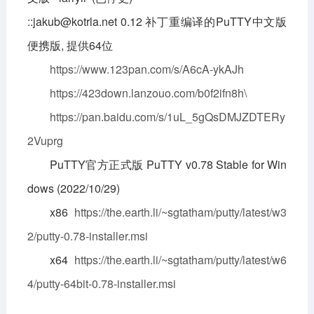
::jakub@kotrla.net 0.12 补丁重编译的PuTTY中文版
便携版, 提供64位
https://www.123pan.com/s/A6cA-ykAJh
https://423down.lanzouo.com/b0f2ifn8h\
https://pan.baidu.com/s/1uL_5gQsDMJZDTERy
2Vuprg
PuTTY官方正式版 PuTTY v0.78 Stable for Win
dows (2022/10/29)
x86
https://the.earth.li/~sgtatham/putty/latest/w3
2/putty-0.78-installer.msi
x64
https://the.earth.li/~sgtatham/putty/latest/w6
4/putty-64bit-0.78-installer.msi