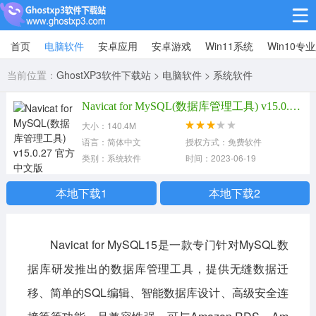
首页
电脑软件
安卓应用
安卓游戏
Win11系统
Win10专
Win10专业版
当前位置：
GhostXP3软件下载站
>
电脑软件
>
系统软件
Win10纯净版
Navicat for MySQL(数据库管理工具) v15.0.27 官方中文版 Navicat for MySQL
Win11系统
大小：140.4M
语言：简体中文
授权方式：免费软件
win11下载64位
win11下载32位
类别：系统软件
时间：2023-06-19
安卓游戏
本地下载1
本地下载2
休闲益智
赛车竞速
冒险解谜
Navicat for MySQL15是一款专门针对MySQL数
动作射击
经营策略
体育竞技
据库研发推出的数据库管理工具，提供无缝数据迁
角色扮演
棋牌桌游
移、简单的SQL编辑、智能数据库设计、高级安全连
安卓应用