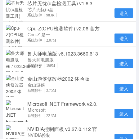
芯片无忧(u盘检测工具) v1.6.3
盘检测工具,
芯片无忧(u盘
进入
检测工具)是
系统软件
983K
一款用于usb
Cpu-Z(CPU检测软件) v2.06 官方
设备查看和维
护的
Cpu-Z 是一
进入
款计算机的
系统软件
2.07M
CPU检测软
鲁大师电脑版 v6.1023.3660.613
件。Cpu-Z适
用于任意品
鲁大师电脑版
进入
是一款专注硬
系统软件
169M
件防护和保护
金山游侠修改器2002 体验版
电脑安全的软
件
金山游侠
进入
2002 体验版
系统软件
2.75M
是金山推出的
Microsoft .NET Framework v2.0.
一款优秀的游
戏修改
Microsoft
进入
.NET
系统软件
22.3M
Framework
NVIDIA控制面板 v3.27.0.112 官
是用于
Windows的
NVIDIA控制
进入