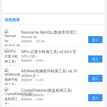
同类推荐
Navicat for MySQL(数据库管理工
Navicat for
进入
MySQL15是
系统软件
140.4M
一款专门针对
GPU-Z(显卡检测工具) v2.53.0 官
MySQL数据
库研发推
GPU-Z是一
进入
款轻量级实用
系统软件
9.05M
程序，旨在为
AIDA64(电脑硬件检测工具) v6.70
您提供有关视
频卡和G
AIDA64是一
进入
款国际性的功
系统软件
45.4M
能强大好用的
CrystalDiskInfo(硬盘检测工具)
专业级别电脑
硬件
CrystalDiskInfo
进入
中文版是一款
系统软件
4.94M
专业高效的硬