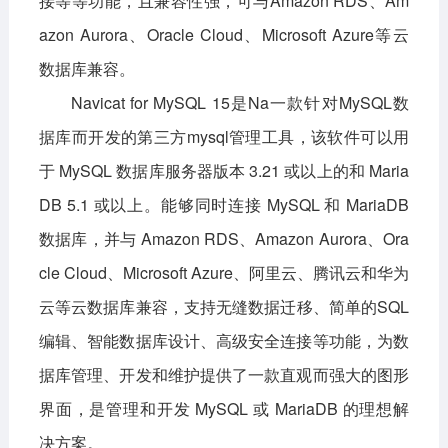
接等等功能，且兼容性强，可与Amazon RDS、Am
azon Aurora、Oracle Cloud、Microsoft Azure等云
影音播放
系统工具
社交通讯
数据库兼容。
主题美化
新闻阅读
摄影图像
Navicat for MySQL 15是Na一款针对MySQL数
教育学习
网络购物
金融理财
据库而开发的第三方mysql管理工具，该软件可以用
生活实用
运动健康
于 MySQL 数据库服务器版本 3.21 或以上的和 Maria
DB 5.1 或以上。能够同时连接 MySQL 和 MariaDB
电脑软件
数据库，并与 Amazon RDS、Amazon Aurora、Ora
网络软件
系统软件
应用软件
cle Cloud、Microsoft Azure、阿里云、腾讯云和华为
图形图像
媒体软件
行业软件
云等云数据库兼容，支持无缝数据迁移、简单的SQL
编辑、智能数据库设计、高级安全连接等功能，为数
安全软件
游戏娱乐
聊天软件
据库管理、开发和维护提供了一款直观而强大的图形
编程开发
教育教学
界面，是管理和开发 MySQL 或 MariaDB 的理想解
决方案。