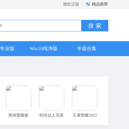
微软正版
|
精品推荐
搜 索
10专业版
Win10纯净版
专题合集
黑洞爱吸吸
时尚达人完美
王者荣耀2023
穿搭
前瞻版