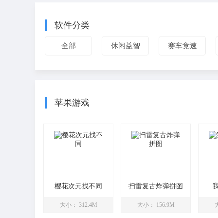
软件分类
全部
休闲益智
赛车竞速
苹果游戏
樱花次元找不同
扫雷复古炸弹拼图
大小： 312.4M
大小： 156.9M