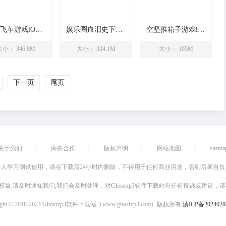
疯狂飞车游戏iOS版
娱乐圈血泪史下载iOS版
空坚推箱子游戏iOS版
大小： 346.8M
大小： 324.1M
大小： 105M
下一页
尾页
关于我们
|
商务合作
|
版权声明
|
网站地图
|
sitema
人学习测试使用，请在下载后24小时内删除，不得用于任何商业用途，否则后果自
权益,请及时通知我们,我们会及时处理，对Ghostxp3软件下载站有任何投诉或建议，请
ight © 2018-2024 Ghostxp3软件下载站（www.ghostxp3.com）版权所有
滇ICP备2024028