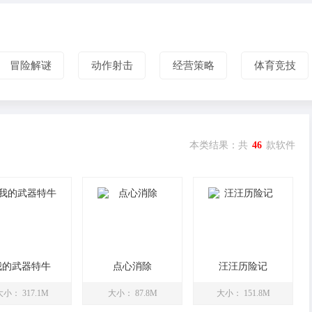
冒险解谜
动作射击
经营策略
体育竞技
本类结果：共
46
款软件
我的武器特牛
点心消除
汪汪历险记
大小： 317.1M
大小： 87.8M
大小： 151.8M