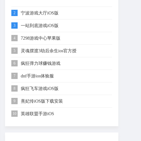
2
宁波游戏大厅iOS版
3
一站到底游戏iOS版
4
7298游戏中心苹果版
5
灵魂摆渡3劫后余生ios官方授
权版
6
疯狂弹力球赚钱游戏
7
dnf手游ios体验服
8
疯狂飞车游戏iOS版
9
熹妃传iOS版下载安装
10
英雄联盟手游iOS