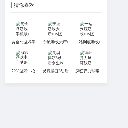
猜你喜欢
黄金岛游戏手
宁波游戏大厅i
一站到底游戏i
机版iOS
OS版
OS版
7298游戏中心
灵魂摆渡3劫后
疯狂弹力球赚
苹果版
余生ios官方授
钱游戏
权版