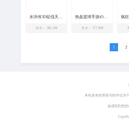
水浒传3D征伐天下iOS版
热血篮球手游iOS版
大小： 381.2M
大小： 177.6M
1
2
本站发布的系统与软件仅为个
如侵犯到您的
CopyR