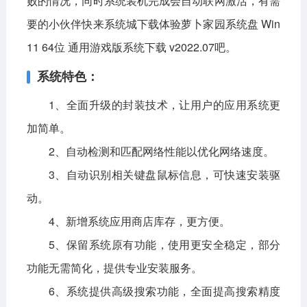
败的情况，同时系统装机完成会自动联网激活，有需
要的小伙伴快来系统城下载体验萝卜家园系统盘 Win
影音播放
系统工具
社交通讯
11 64位 通用游戏版系统下载 v2022.07吧。
主题美化
新闻阅读
摄影图像
系统特色：
教育学习
网络购物
金融理财
1、全面升级的封装技术，让用户的应用系统更
生活实用
运动健康
加简单。
电脑软件
2、自动检测和匹配网络性能以优化网络速度。
3、自动识别相关键盘鼠标信息，可快速安装驱
网络软件
系统软件
应用软件
动。
图形图像
媒体软件
行业软件
4、新增系统应用商店库存，更方便。
安全软件
游戏娱乐
聊天软件
5、保留系统原有功能，使用更安全稳定，部分
功能无需简化，提供专业安装服务。
编程开发
教育教学
6、系统提供高级搜索功能，全面提高搜索精度