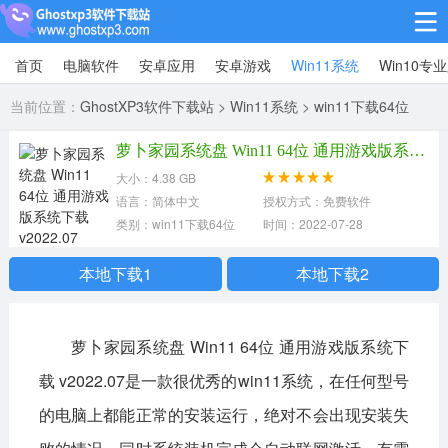
首页
电脑软件
安卓应用
安卓游戏
Win11系统
Win10专
Win10专业版
当前位置：
GhostXP3软件下载站
>
Win11系统
>
win11下载64位
Win10纯净版
萝卜家园系统盘 Win11 64位 通用游戏版系统下载 v2022.07
Win11系统
大小：4.38 GB
语言：简体中文
授权方式：免费软件
win11下载64位
win11下载32位
类别：win11下载64位
时间：2022-07-28
安卓游戏
本地下载1
本地下载2
休闲益智
赛车竞速
冒险解谜
萝卜家园系统盘 Win11 64位 通用游戏版系统下
动作射击
经营策略
体育竞技
载 v2022.07是一款很优秀的win11系统，在任何型号
角色扮演
棋牌桌游
的电脑上都能正常的安装运行，绝对不会出现安装失
安卓应用