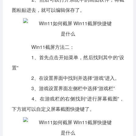
图粘贴进去，就可以编辑保存了。
影音播放
系统工具
社交通讯
主题美化
新闻阅读
摄影图像
教育学习
网络购物
金融理财
Win11截屏方法二：
生活实用
运动健康
1、首先点击开始菜单，然后找到其中的“设
电脑软件
置”
2、在设置界面中找到并选择“游戏”进入。
网络软件
系统软件
应用软件
3、游戏设置界面左侧栏中选择“游戏栏”
图形图像
媒体软件
行业软件
4、在游戏栏的右侧找到“进行屏幕截图”，
安全软件
游戏娱乐
聊天软件
下方就可以自定义屏幕截图快捷键了。
编程开发
教育教学