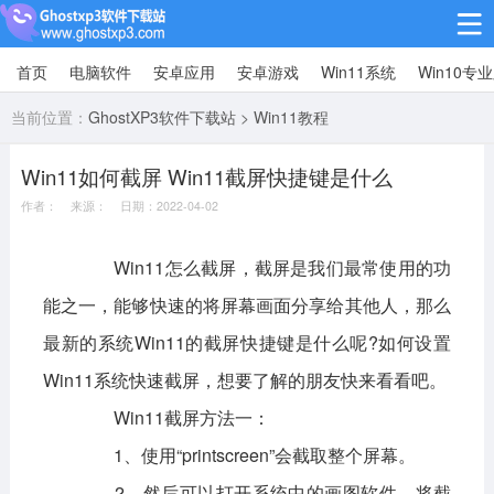
首页
电脑软件
安卓应用
安卓游戏
Win11系统
Win10专
Win10专业版
当前位置：
GhostXP3软件下载站
>
Win11教程
Win10纯净版
Win11如何截屏 Win11截屏快捷键是什么
Win11系统
作者： 来源： 日期：2022-04-02
win11下载64位
win11下载32位
Win11怎么截屏，截屏是我们最常使用的功
安卓游戏
能之一，能够快速的将屏幕画面分享给其他人，那么
休闲益智
赛车竞速
冒险解谜
最新的系统Win11的截屏快捷键是什么呢?如何设置
Win11系统快速截屏，想要了解的朋友快来看看吧。
动作射击
经营策略
体育竞技
Win11截屏方法一：
角色扮演
棋牌桌游
1、使用“printscreen”会截取整个屏幕。
安卓应用
2、然后可以打开系统中的画图软件，将截