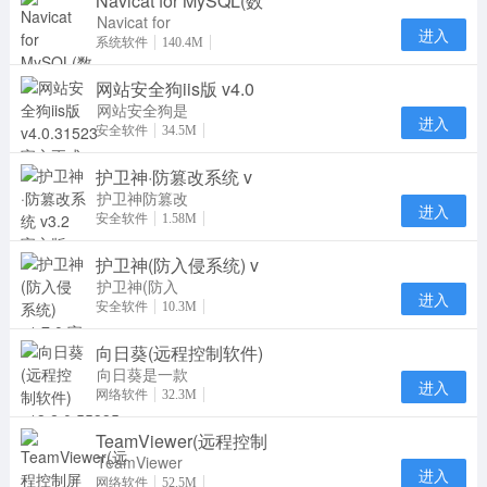
Navicat for MySQL(数
Navicat for
进入
MySQL15是
系统软件
140.4M
一款专门针对
网站安全狗iis版 v4.0
MySQL数据
库研发推
网站安全狗是
进入
一款集网站内
安全软件
34.5M
容安全防护、
护卫神·防篡改系统 v
网站资源保护
及
护卫神防篡改
进入
系统是一款专
安全软件
1.58M
业防止网页被
护卫神(防入侵系统) v
篡改的软件，
采用
护卫神(防入
进入
侵系统)官方
安全软件
10.3M
版是一款服务
向日葵(远程控制软件)
器安全管理软
件，护
向日葵是一款
进入
专业实用的远
网络软件
32.3M
程控制软件。
TeamViewer(远程控制
向日葵远程控
制
TeamViewer
进入
是一个在任何
网络软件
52.5M