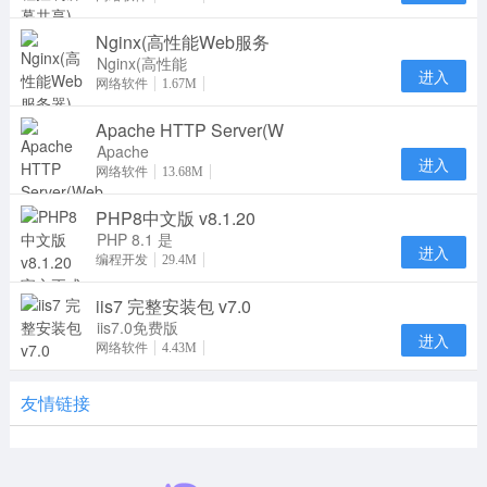
防火墙和NAT
Nginx(高性能Web服务
代理的后台用
于远
Nginx(高性能
进入
Web服务器)
网络软件
1.67M
在linux系统
Apache HTTP Server(W
下一个高性能
的 HT
Apache
进入
HTTP Server
网络软件
13.68M
通俗地称为
PHP8中文版 v8.1.20
Apache，是
一个开放源码
PHP 8.1 是
进入
PHP 语言的
编程开发
29.4M
一个主版本更
iis7 完整安装包 v7.0
新。它包含了
许多
iis7.0免费版
进入
是微软Web
网络软件
4.43M
服务器组件，
如果您的服务
友情链接
器没有