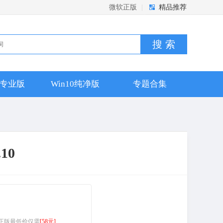
微软正版
|
精品推荐
搜 索
10专业版
Win10纯净版
专题合集
10
9/365 正版最低价仅需
[58元]