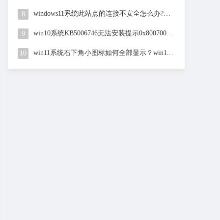
windows11系统此站点的连接不安全怎么办?Win11提示站
8
win10系统KB5006746无法安装提示0x8007000d的解决方法
9
win11系统右下角小图标如何全部显示？win11右下角小图标
10