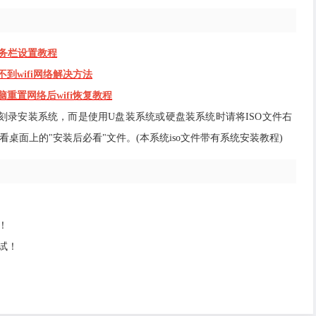
明任务栏设置教程
找不到wifi网络解决方法
电脑重置网络后wifi恢复教程
光盘刻录安装系统，而是使用U盘装系统或硬盘装系统时请将ISO文件右
桌面上的"安装后必看"文件。(本系统iso文件带有系统安装教程)
！
试！