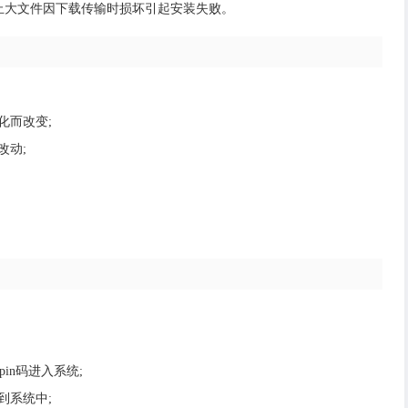
止大文件因下载传输时损坏引起安装失败。
化而改变;
改动;
in码进入系统;
到系统中;