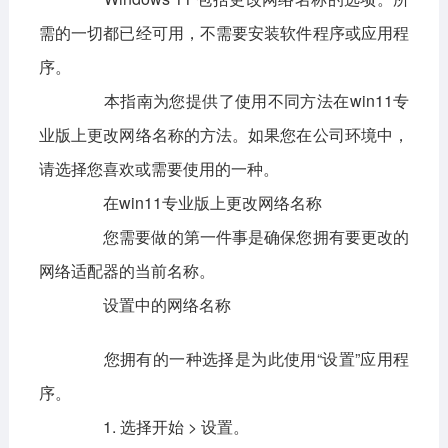
需的一切都已经可用，不需要安装软件程序或应用程
影音播放
系统工具
社交通讯
序。
主题美化
新闻阅读
摄影图像
本指南为您提供了使用不同方法在win11专
教育学习
网络购物
金融理财
业版上更改网络名称的方法。如果您在公司环境中，
请选择您喜欢或需要使用的一种。
生活实用
运动健康
在win11专业版上更改网络名称
电脑软件
您需要做的第一件事是确保您拥有要更改的
网络软件
系统软件
应用软件
网络适配器的当前名称。
图形图像
设置中的网络名称
媒体软件
行业软件
安全软件
游戏娱乐
聊天软件
您拥有的一种选择是为此使用“设置”应用程
序。
编程开发
教育教学
1. 选择开始 > 设置。