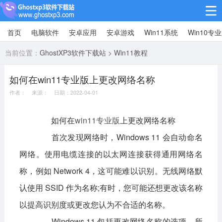
首页
电脑软件
安卓应用
安卓游戏
Win11系统
Win10专
Win10专业版
当前位置：
GhostXP3软件下载站
>
Win11教程
Win10纯净版
如何在win11专业版上更改网络名称
Win11系统
作者： 来源： 日期：2022-04-01
win11下载64位
win11下载32位
如何在
win11专业版
上更改网络名称
安卓游戏
首次发现网络时，Windows 11 会自动命名
休闲益智
赛车竞速
冒险解谜
网络。使用电缆连接的以太网连接获得通用网络名
称，例如 Network 4，这可能难以识别。无线网络默
动作射击
经营策略
体育竞技
认使用 SSID 作为名称;有时，您可能还想更改该名称
角色扮演
棋牌桌游
以提高识别度或更改您认为不合适的名称。
安卓应用
Windows 11 包括更改网络名称的选项。所