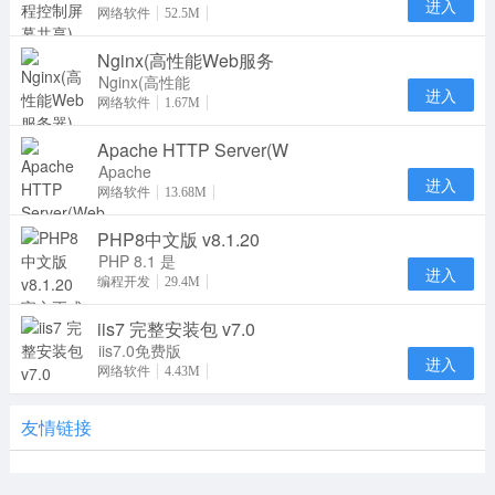
进入
是一个在任何
网络软件
52.5M
防火墙和NAT
Nginx(高性能Web服务
代理的后台用
于远
Nginx(高性能
进入
Web服务器)
网络软件
1.67M
在linux系统
Apache HTTP Server(W
下一个高性能
的 HT
Apache
进入
HTTP Server
网络软件
13.68M
通俗地称为
PHP8中文版 v8.1.20
Apache，是
一个开放源码
PHP 8.1 是
进入
PHP 语言的
编程开发
29.4M
一个主版本更
iis7 完整安装包 v7.0
新。它包含了
许多
iis7.0免费版
进入
是微软Web
网络软件
4.43M
服务器组件，
如果您的服务
友情链接
器没有