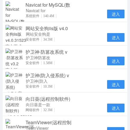
Navicat for MySQL(数
Navicat for
进入
MySQL15是
系统软件
140.4M
一款专门针对
网站安全狗iis版 v4.0
MySQL数据
库研发推
网站安全狗是
进入
一款集网站内
安全软件
34.5M
容安全防护、
护卫神·防篡改系统 v
网站资源保护
及
护卫神防篡改
进入
系统是一款专
安全软件
1.58M
业防止网页被
护卫神(防入侵系统) v
篡改的软件，
采用
护卫神(防入
进入
侵系统)官方
安全软件
10.3M
版是一款服务
向日葵(远程控制软件)
器安全管理软
件，护
向日葵是一款
进入
专业实用的远
网络软件
32.3M
程控制软件。
TeamViewer(远程控制
向日葵远程控
制
TeamViewer