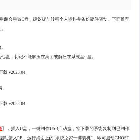
重装会重置C盘，建议提前转移个人资料并备份硬件驱动。下面推荐
装。
败。
或者其他盘，切记不能解压在桌面或解压在系统盘C盘。
装。
师
】，插入U盘，一键制作USB启动盘，将下载的系统复制到已制作
动进入PE，运行桌面上的“系统之家一键装机”，即可启动GHOST