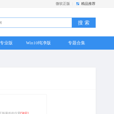
微软正版
|
精品推荐
搜 索
10专业版
Win10纯净版
专题合集
9/365 正版最低价仅需
[58元]