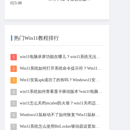
载 v20
热门Win11教程排行
win11电脑录屏功能在哪儿？win11系统无法屏幕录制的解决
1
Win11系统如何打开系统命令提示符？Win11电脑打开系统命
2
Win11安装apk成功了的有吗？Windows11安卓应用安装方法
3
win11系统如何查看显卡驱动版本?win11电脑查看nvidia
4
win11怎么关闭mcafee防火墙？win11关闭迈克菲杀毒软件操
5
Windows11鼠标动不了如何恢复?Win11鼠标无法移动解决
6
Win11系统怎么使用BitLocker驱动器设置加密？
7