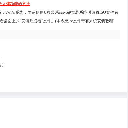
开启放大镜功能的方法
光盘刻录安装系统，而是使用U盘装系统或硬盘装系统时请将ISO文件右
桌面上的"安装后必看"文件。(本系统iso文件带有系统安装教程)
！
试！