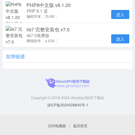
PHP8中文版 v8.1.20
Apache，是
一个开放源码
PHP 8.1 是
进入
PHP 语言的
编程开发
29.4M
一个主版本更
iis7 完整安装包 v7.0
新。它包含了
许多
iis7.0免费版
进入
是微软Web
网络软件
4.43M
服务器组件，
如果您的服务
友情链接
器没有
Copyright © 2018-2024 Ghostxp3软件下载站
滇ICP备2024028845号-1
访问电脑版
|
返回首页