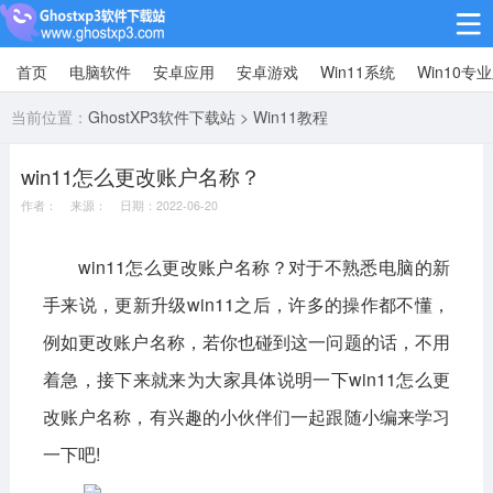
首页
电脑软件
安卓应用
安卓游戏
Win11系统
Win10专
Win10专业版
当前位置：
GhostXP3软件下载站
>
Win11教程
Win10纯净版
win11怎么更改账户名称？
Win11系统
作者： 来源： 日期：2022-06-20
win11下载64位
win11下载32位
win11怎么更改账户名称？对于不熟悉电脑的新
安卓游戏
手来说，更新升级win11之后，许多的操作都不懂，
休闲益智
赛车竞速
冒险解谜
例如更改账户名称，若你也碰到这一问题的话，不用
着急，接下来就来为大家具体说明一下win11怎么更
动作射击
经营策略
体育竞技
改账户名称，有兴趣的小伙伴们一起跟随小编来学习
角色扮演
棋牌桌游
一下吧!
安卓应用