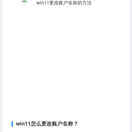
影音播放
系统工具
社交通讯
主题美化
新闻阅读
摄影图像
教育学习
网络购物
金融理财
生活实用
运动健康
电脑软件
网络软件
系统软件
应用软件
图形图像
媒体软件
行业软件
安全软件
游戏娱乐
聊天软件
编程开发
教育教学
win11怎么更改账户名称？