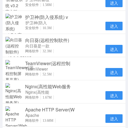
进入
系统是一款专
安全软件
1.58M
业防止网页被
护卫神(防入侵系统) v
篡改的软件，
采用
护卫神(防入
进入
侵系统)官方
安全软件
10.3M
版是一款服务
向日葵(远程控制软件)
器安全管理软
件，护
向日葵是一款
进入
专业实用的远
网络软件
32.3M
程控制软件。
TeamViewer(远程控制
向日葵远程控
制
TeamViewer
进入
是一个在任何
网络软件
52.5M
防火墙和NAT
Nginx(高性能Web服务
代理的后台用
于远
Nginx(高性能
进入
Web服务器)
网络软件
1.67M
在linux系统
Apache HTTP Server(W
下一个高性能
的 HT
Apache
进入
HTTP Server
网络软件
13.68M
通俗地称为