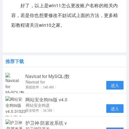
好了，以上是
win11怎么更改账户名称
的相关内
容，若是你也想要修改不妨试试上面的方法，更多精
彩教程请关注win10之家。
推荐下载
Navicat for MySQL(数
Navicat for
进入
MySQL15是
系统软件
140.4M
一款专门针对
网站安全狗iis版 v4.0
MySQL数据
库研发推
网站安全狗是
进入
一款集网站内
安全软件
34.5M
容安全防护、
护卫神·防篡改系统 v
网站资源保护
及
护卫神防篡改