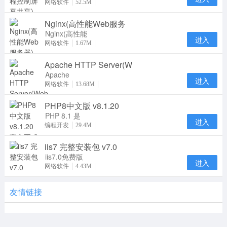
是一个在任何
网络软件
52.5M
防火墙和NAT
Nginx(高性能Web服务
代理的后台用
于远
Nginx(高性能
进入
Web服务器)
网络软件
1.67M
在linux系统
Apache HTTP Server(W
下一个高性能
的 HT
Apache
进入
HTTP Server
网络软件
13.68M
通俗地称为
PHP8中文版 v8.1.20
Apache，是
一个开放源码
PHP 8.1 是
进入
PHP 语言的
编程开发
29.4M
一个主版本更
iis7 完整安装包 v7.0
新。它包含了
许多
iis7.0免费版
进入
是微软Web
网络软件
4.43M
服务器组件，
如果您的服务
友情链接
器没有