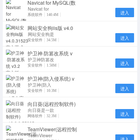
Navicat for MySQL(数
Navicat for
进入
MySQL15是
系统软件
140.4M
一款专门针对
网站安全狗iis版 v4.0
MySQL数据
库研发推
网站安全狗是
进入
一款集网站内
安全软件
34.5M
容安全防护、
护卫神·防篡改系统 v
网站资源保护
及
护卫神防篡改
进入
系统是一款专
安全软件
1.58M
业防止网页被
护卫神(防入侵系统) v
篡改的软件，
采用
护卫神(防入
进入
侵系统)官方
安全软件
10.3M
版是一款服务
向日葵(远程控制软件)
器安全管理软
件，护
向日葵是一款
进入
专业实用的远
网络软件
32.3M
程控制软件。
TeamViewer(远程控制
向日葵远程控
制
TeamViewer
进入