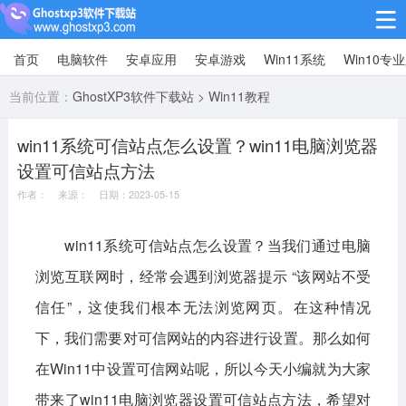
首页
电脑软件
安卓应用
安卓游戏
Win11系统
Win10专
Win10专业版
当前位置：
GhostXP3软件下载站
>
Win11教程
Win10纯净版
win11系统可信站点怎么设置？win11电脑浏览器
Win11系统
设置可信站点方法
win11下载64位
win11下载32位
作者： 来源： 日期：2023-05-15
安卓游戏
win11系统可信站点怎么设置？当我们通过电脑
浏览互联网时，经常会遇到浏览器提示 “该网站不受
休闲益智
赛车竞速
冒险解谜
信任”，这使我们根本无法浏览网页。在这种情况
动作射击
经营策略
体育竞技
下，我们需要对可信网站的内容进行设置。那么如何
角色扮演
棋牌桌游
在Win11中设置可信网站呢，所以今天小编就为大家
安卓应用
带来了win11电脑浏览器设置可信站点方法，希望对