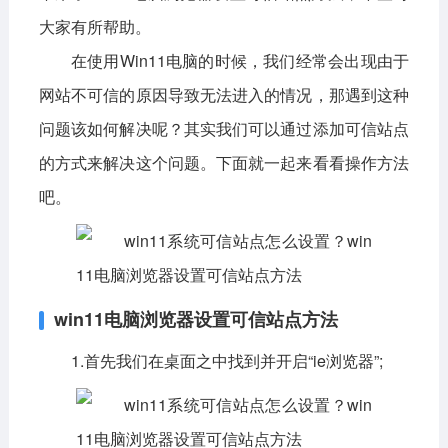
大家有所帮助。
影音播放
系统工具
社交通讯
在使用Win11电脑的时候，我们经常会出现由于
主题美化
新闻阅读
摄影图像
网站不可信的原因导致无法进入的情况，那遇到这种
教育学习
网络购物
金融理财
问题该如何解决呢？其实我们可以通过添加可信站点
的方式来解决这个问题。下面就一起来看看操作方法
生活实用
运动健康
吧。
电脑软件
网络软件
系统软件
应用软件
图形图像
媒体软件
行业软件
win11电脑浏览器设置可信站点方法
安全软件
游戏娱乐
聊天软件
1.首先我们在桌面之中找到并开启“ie浏览器”;
编程开发
教育教学