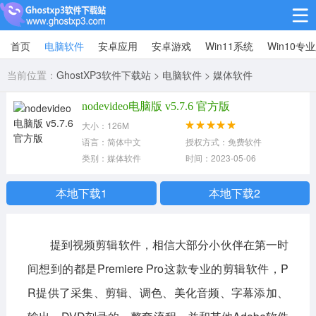
首页
电脑软件
安卓应用
安卓游戏
Win11系统
Win10专
Win10专业版
当前位置：
GhostXP3软件下载站
>
电脑软件
>
媒体软件
Win10纯净版
nodevideo电脑版 v5.7.6 官方版
Win11系统
大小：126M
语言：简体中文
授权方式：免费软件
win11下载64位
win11下载32位
类别：媒体软件
时间：2023-05-06
安卓游戏
本地下载1
本地下载2
休闲益智
赛车竞速
冒险解谜
提到视频剪辑软件，相信大部分小伙伴在第一时
动作射击
经营策略
体育竞技
间想到的都是Premiere Pro这款专业的剪辑软件，P
角色扮演
棋牌桌游
R提供了采集、剪辑、调色、美化音频、字幕添加、
安卓应用