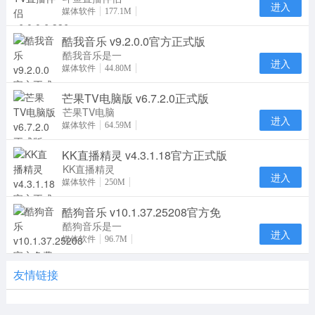
进入
是斗鱼TV官
媒体软件
177.1M
方发布的斗鱼
酷我音乐 v9.2.0.0官方正式版
直播辅助软
件，斗鱼
酷我音乐是一
进入
款拥有海量音
媒体软件
44.80M
乐版权的音乐
芒果TV电脑版 v6.7.2.0正式版
聚合型播放
器，提
芒果TV电脑
进入
版是湖南广播
媒体软件
64.59M
电视台旗下唯
KK直播精灵 v4.3.1.18官方正式版
一互联网视频
平台
KK直播精灵
进入
官方版是KK
媒体软件
250M
直播平台开发
酷狗音乐 v10.1.37.25208官方免
的一款直播伴
侣软件
酷狗音乐是一
进入
款中国国内最
媒体软件
96.7M
先提供在线试
听功能的音频
友情链接
播