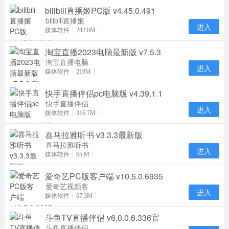
bilibili直播姬PC版 v4.45.0.491
bilibili直播姬
进入
PC官方下载
媒体软件
242.8M
是B站推出的
淘宝直播2023电脑最新版 v7.5.3
直播平台，让
每个
淘宝直播电脑
进入
版是一款简单
媒体软件
219M
实用的视频直
快手直播伴侣pc电脑版 v4.39.1.1
播软件，淘宝
直播
快手直播伴侣
进入
电脑客户端，
媒体软件
316.7M
帮助各位快手
喜马拉雅听书 v3.3.3最新版
主播们在电脑
上，快
喜马拉雅听书
进入
app官网最新
媒体软件
65 M
版是一款非常
爱奇艺PC版客户端 v10.5.0.6935
热门的音频播
放
爱奇艺视频客
进入
户端是首款会
媒体软件
67.3M
“变形”的视频
斗鱼TV直播伴侣 v6.0.0.6.336官
播放软件，这
款
斗鱼直播伴侣