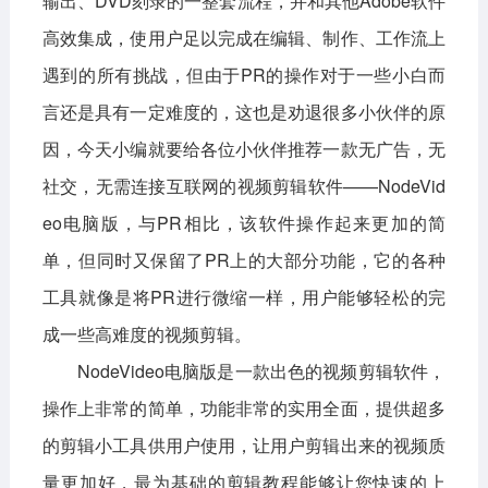
输出、DVD刻录的一整套流程，并和其他Adobe软件
高效集成，使用户足以完成在编辑、制作、工作流上
影音播放
系统工具
社交通讯
遇到的所有挑战，但由于PR的操作对于一些小白而
主题美化
新闻阅读
摄影图像
言还是具有一定难度的，这也是劝退很多小伙伴的原
教育学习
网络购物
金融理财
因，今天小编就要给各位小伙伴推荐一款无广告，无
生活实用
运动健康
社交，无需连接互联网的视频剪辑软件——NodeVid
eo电脑版，与PR相比，该软件操作起来更加的简
电脑软件
单，但同时又保留了PR上的大部分功能，它的各种
网络软件
系统软件
应用软件
工具就像是将PR进行微缩一样，用户能够轻松的完
图形图像
媒体软件
行业软件
成一些高难度的视频剪辑。
NodeVideo电脑版是一款出色的视频剪辑软件，
安全软件
游戏娱乐
聊天软件
操作上非常的简单，功能非常的实用全面，提供超多
编程开发
教育教学
的剪辑小工具供用户使用，让用户剪辑出来的视频质
量更加好，最为基础的剪辑教程能够让您快速的上